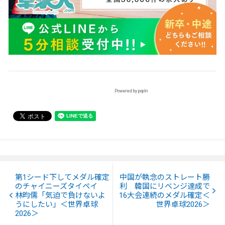
Powered by popIn
第1シード下してメダル確定
中国が執念のストレート勝
のチャイニーズタイペイ
利 韓国にリベンジ達成で
林昀儒「気迫で負けないよ
16大会連続のメダル確定＜
うにしたい」＜世界卓球
世界卓球2026＞
2026＞