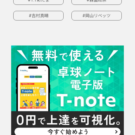
#吉村真晴
#岡山リベッツ