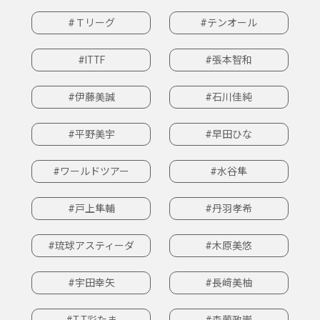
#Ｔリーグ
#テンオール
#ITTF
#張本智和
#伊藤美誠
#石川佳純
#平野美宇
#早田ひな
#ワールドツアー
#水谷隼
#戸上隼輔
#丹羽孝希
#琉球アスティーダ
#木原美悠
#宇田幸矢
#長﨑美柚
#T.T彩たま
#森薗政崇