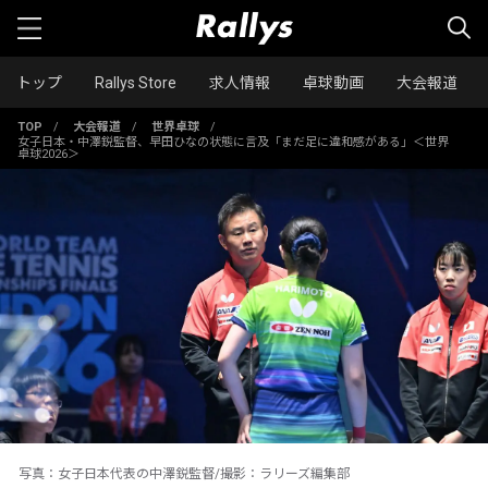
トップ
Rallys Store
求人情報
卓球動画
大会報道
TOP
/
大会報道
/
世界卓球
/
女子日本・中澤鋭監督、早田ひなの状態に言及「まだ足に違和感がある」＜世界
卓球2026＞
写真：女子日本代表の中澤鋭監督/撮影：ラリーズ編集部