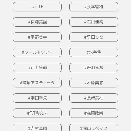
#ITTF
#張本智和
#伊藤美誠
#石川佳純
#平野美宇
#早田ひな
#ワールドツアー
#水谷隼
#戸上隼輔
#丹羽孝希
#琉球アスティーダ
#木原美悠
#宇田幸矢
#長﨑美柚
#T.T彩たま
#森薗政崇
#吉村真晴
#岡山リベッツ