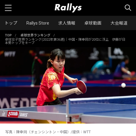
トップ
Rallys Store
求人情報
卓球動画
大会報道
TOP
/
卓球世界ランキング
/
卓球女子世界ランキング(2022年第36週)｜中国・陳幸同が20位に浮上 伊藤が日
本勢トップをキープ
写真：陳幸同（チェンシントン・中国）/提供：WTT