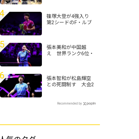
野田学園高校は前回
王者として迎える夏
4
篠塚大登が4強入り
第2シードのF・ルブ
ランを撃破＜卓球・
WTTチャンピオンズ
横浜2026＞
5
張本美和が中国越
え 世界ランク6位・
王藝迪に勝利で決勝
進出＜卓球・WTTチ
ャンピオンズ横浜
6
2026＞
張本智和が松島輝空
との死闘制す 大会2
連覇かけて篠塚下し
た韓国代表に挑む＜
卓球・WTTチャンピ
Recommended by
オンズ横浜2026＞