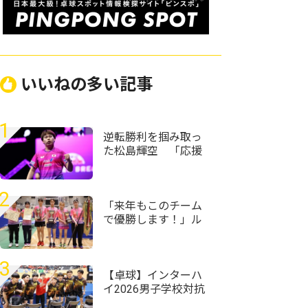
いいねの多い記事
1
逆転勝利を掴み取っ
た松島輝空 「応援
してくれた皆さんと
一緒に戦えた」＜卓
球・WTTチャンピオ
2
ンズ横浜2026＞
「来年もこのチーム
で優勝します！」ル
ネサンス大阪が女子
団体初優勝＜第59回
全国高等学校定時制
3
通信制卓球大会＞
【卓球】インターハ
イ2026男子学校対抗
の組み合わせ決定