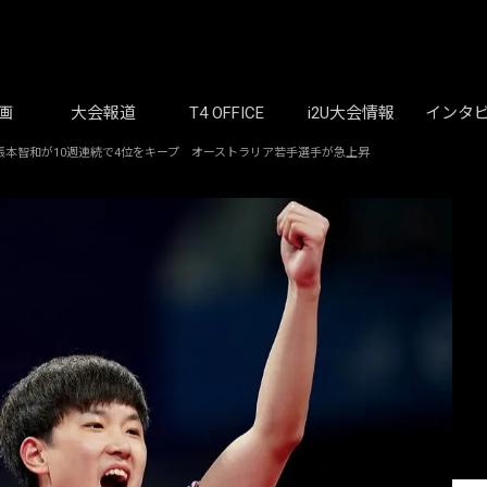
画
大会報道
T4 OFFICE
i2U大会情報
インタ
)｜張本智和が10週連続で4位をキープ オーストラリア若手選手が急上昇