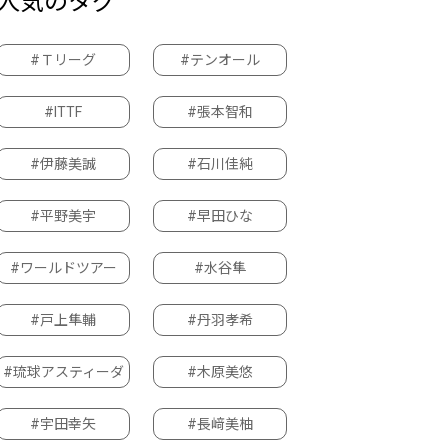
人気のタグ
#Ｔリーグ
#テンオール
#ITTF
#張本智和
#伊藤美誠
#石川佳純
#平野美宇
#早田ひな
#ワールドツアー
#水谷隼
#戸上隼輔
#丹羽孝希
#琉球アスティーダ
#木原美悠
#宇田幸矢
#長﨑美柚