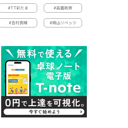
#T.T彩たま
#森薗政崇
#吉村真晴
#岡山リベッツ