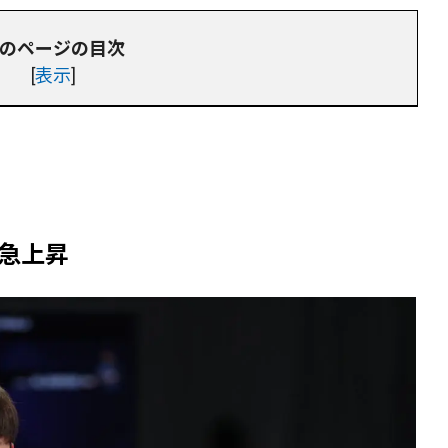
のページの目次
[
表示
]
急上昇