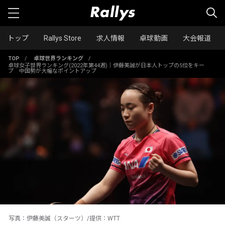
トップ
Rallys Store
求人情報
卓球動画
大会報道
TOP
/
卓球世界ランキング
/
卓球女子世界ランキング(2022年第44週)｜伊藤美誠が日本人トップの5位をキー
プ 中国勢が大幅なポイントアップ
写真：伊藤美誠（スターツ）/提供：WTT