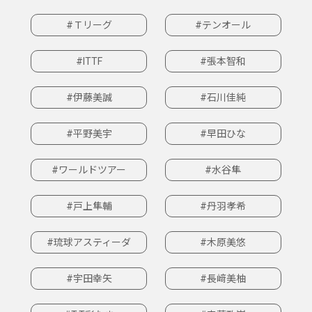
#Ｔリーグ
#テンオール
#ITTF
#張本智和
#伊藤美誠
#石川佳純
#平野美宇
#早田ひな
#ワールドツアー
#水谷隼
#戸上隼輔
#丹羽孝希
#琉球アスティーダ
#木原美悠
#宇田幸矢
#長﨑美柚