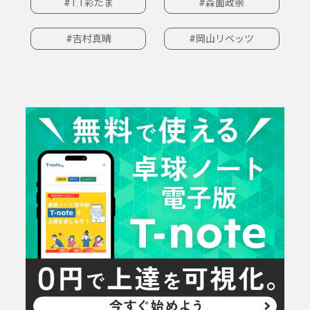
#T.T彩たま
#森薗政崇
#吉村真晴
#岡山リベッツ