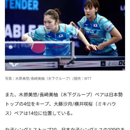
写真：木原美悠/長﨑美柚（木下グループ）/提供：WTT
また、木原美悠/長﨑美柚（木下グループ）ペアは日本勢
トップの4位をキープ、大藤沙月/横井咲桜（ミキハウ
ス）ペアは14位に位置している。
女子シングルストップ10、日本女子シングルスの100位ま