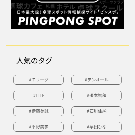
人気のタグ
#Ｔリーグ
#テンオール
#ITTF
#張本智和
#伊藤美誠
#石川佳純
#平野美宇
#早田ひな