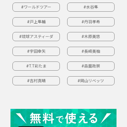
#ワールドツアー
#水谷隼
#戸上隼輔
#丹羽孝希
#琉球アスティーダ
#木原美悠
#宇田幸矢
#長﨑美柚
#T.T彩たま
#森薗政崇
#吉村真晴
#岡山リベッツ