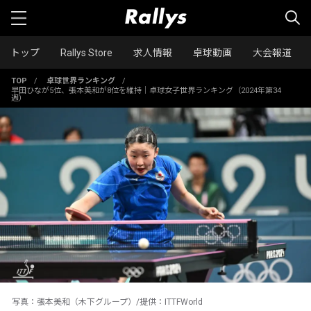
トップ
Rallys Store
求人情報
卓球動画
大会報道
TOP
/
卓球世界ランキング
/
早田ひなが5位、張本美和が8位を維持｜卓球女子世界ランキング（2024年第34
週）
写真：張本美和（木下グループ）/提供：ITTFWorld