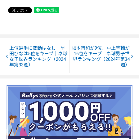
上位選手に変動はなし 早
張本智和が9位、戸上隼輔が
田ひなは5位をキープ｜卓球
16位をキープ｜卓球男子世
女子世界ランキング（2024
界ランキング（2024年第34
年第33週）
週）