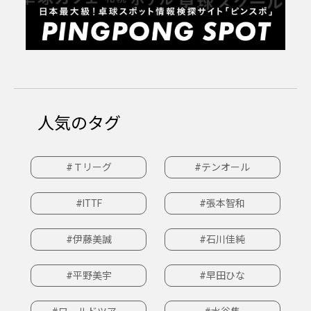
人気のタグ
#Ｔリーグ
#テンオール
#ITTF
#張本智和
#伊藤美誠
#石川佳純
#平野美宇
#早田ひな