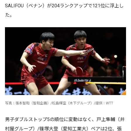
SALIFOU（ベナン）が204ランクアップで121位に浮上し
た。
写真：張本智和（智和企画）/松島輝空（木下グループ）/提供：WTT
男子ダブルストップ5の順位に変動はなく、戸上隼輔（井
村屋グループ）/篠塚大登（愛知工業大）ペアは2位、張