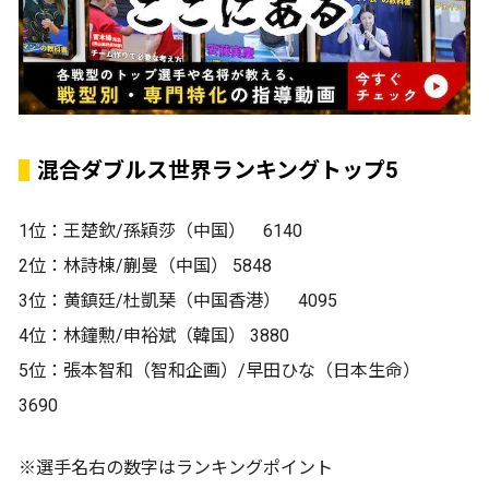
混合ダブルス世界ランキングトップ5
1位：王楚欽/孫穎莎（中国） 6140
2位：林詩棟/蒯曼（中国） 5848
3位：黄鎮廷/杜凱琹（中国香港） 4095
4位：林鐘勲/申裕斌（韓国） 3880
5位：張本智和（智和企画）/早田ひな（日本生命）
3690
※選手名右の数字はランキングポイント