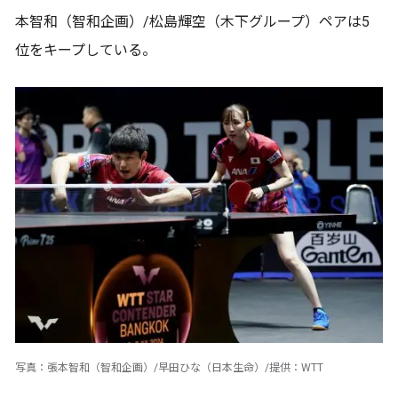
本智和（智和企画）/松島輝空（木下グループ）ペアは5
位をキープしている。
写真：張本智和（智和企画）/早田ひな（日本生命）/提供：WTT