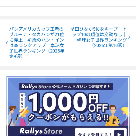
パンアメリカカップ王者の
早田ひなが5位をキープ ト
ブルーナ・タカハシが21位
ップ10の順位は変動なし｜
に浮上 41歳のハン・イン
卓球女子世界ランキング
は38ランクアップ｜卓球女
（2025年第10週）
子世界ランキング（2025年
第9週）