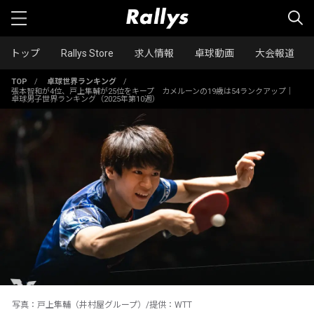
トップ
Rallys Store
求人情報
卓球動画
大会報道
TOP
/
卓球世界ランキング
/
張本智和が4位、戸上隼輔が25位をキープ カメルーンの19歳は54ランクアップ｜
卓球男子世界ランキング（2025年第10週）
写真：戸上隼輔（井村屋グループ）/提供：WTT