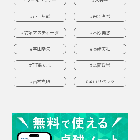
#ワールドツアー
#水谷隼
#戸上隼輔
#丹羽孝希
#琉球アスティーダ
#木原美悠
#宇田幸矢
#長﨑美柚
#T.T彩たま
#森薗政崇
#吉村真晴
#岡山リベッツ