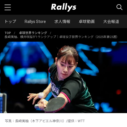
トップ
Rallys Store
求人情報
卓球動画
大会報道
TOP
/
卓球世界ランキング
/
長﨑美柚、横井咲桜が1ランクアップ｜卓球女子世界ランキング（2025年第23週）
写真：長﨑美柚（木下アビエル神奈川）/提供：WTT