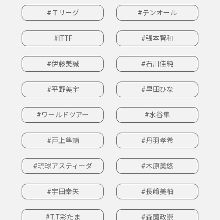
#Ｔリーグ
#テンオール
#ITTF
#張本智和
#伊藤美誠
#石川佳純
#平野美宇
#早田ひな
#ワールドツアー
#水谷隼
#戸上隼輔
#丹羽孝希
#琉球アスティーダ
#木原美悠
#宇田幸矢
#長﨑美柚
#T.T彩たま
#森薗政崇