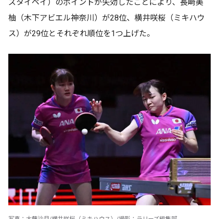
ズタイペイ）のポイントが失効したことにより、長﨑美
柚（木下アビエル神奈川）が28位、横井咲桜（ミキハウ
ス）が29位とそれぞれ順位を1つ上げた。