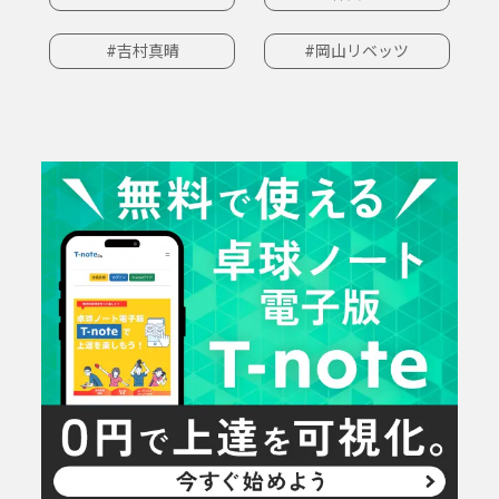
#吉村真晴
#岡山リベッツ