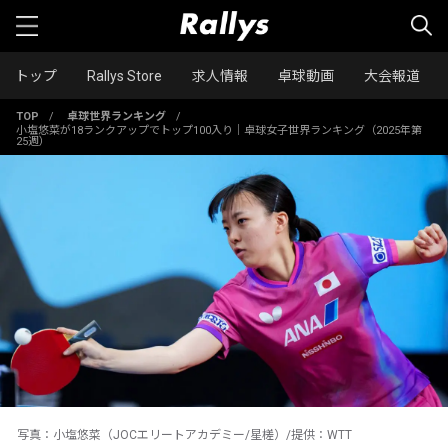
トップ
Rallys Store
求人情報
卓球動画
大会報道
TOP
/
卓球世界ランキング
/
小塩悠菜が18ランクアップでトップ100入り｜卓球女子世界ランキング（2025年第
25週）
写真：小塩悠菜（JOCエリートアカデミー/星槎）/提供：WTT