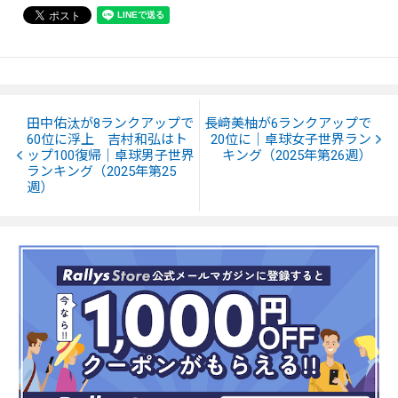
田中佑汰が8ランクアップで
長﨑美柚が6ランクアップで
60位に浮上 吉村和弘はト
20位に｜卓球女子世界ラン
ップ100復帰｜卓球男子世界
キング（2025年第26週）
ランキング（2025年第25
週）