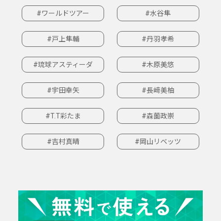
#ワールドツアー
#水谷隼
#戸上隼輔
#丹羽孝希
#琉球アスティーダ
#木原美悠
#宇田幸矢
#長﨑美柚
#T.T彩たま
#森薗政崇
#吉村真晴
#岡山リベッツ