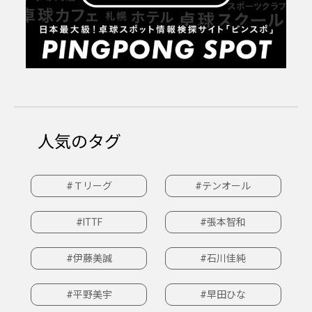
人気のタグ
#Ｔリーグ
#テンオール
#ITTF
#張本智和
#伊藤美誠
#石川佳純
#平野美宇
#早田ひな