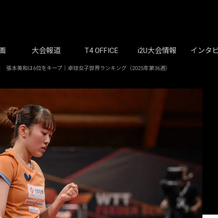
画
大会報道
T4 OFFICE
i2U大会情報
インタ
 張本美和は6位をキープ｜卓球女子世界ランキング（2025年第36週）