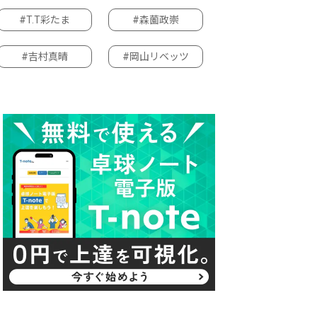
#T.T彩たま
#森薗政崇
#吉村真晴
#岡山リベッツ