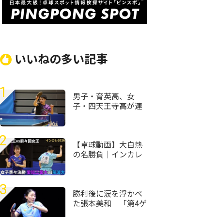
いいねの多い記事
1
男子・育英高、女
子・四天王寺高が連
覇 近畿高校卓球選
手権2026全種目ラン
キング一覧
2
【卓球動画】大白熱
の名勝負｜インカレ
卓球2026女子準々決
勝 愛知工業大vs筑
波大
3
勝利後に涙を浮かべ
た張本美和 「第4ゲ
ームでもう終わった