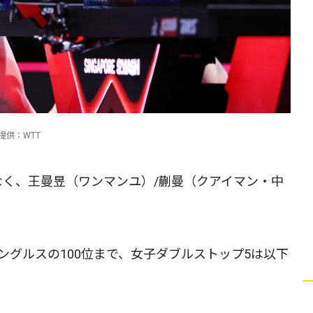
提供：WTT
なく、王曼昱（ワンマンユ）/蒯曼（クアイマン・中
ングルスの100位まで、女子ダブルストップ5は以下