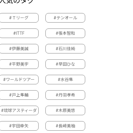
人気のタグ
#Ｔリーグ
#テンオール
#ITTF
#張本智和
#伊藤美誠
#石川佳純
#平野美宇
#早田ひな
#ワールドツアー
#水谷隼
#戸上隼輔
#丹羽孝希
#琉球アスティーダ
#木原美悠
#宇田幸矢
#長﨑美柚