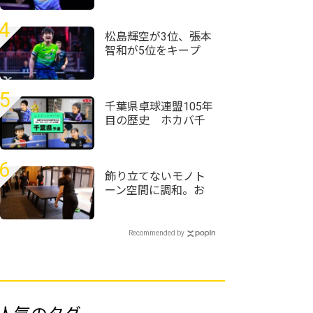
と思った」＜卓球・
WTTチャンピオンズ
4
横浜2026＞
松島輝空が3位、張本
智和が5位をキープ
国際大会V・ロシアの
20歳がトップ100入り
｜卓球男子世界ラン
5
キング（2026年第32
千葉県卓球連盟105年
週）
目の歴史 ホカバ千
葉代表19人が決定＜
全農杯2026年全日本
卓球選手権大会（ホ
6
ープス・カブ・バン
飾り立てないモノト
ビの部）千葉県予選
ーン空間に調和。お
会＞
丸山ホテルがT4
OFFICEで仕掛けるサ
ウナと湯上がりの対
Recommended by
話