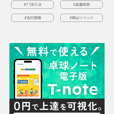
#T.T彩たま
#森薗政崇
#吉村真晴
#岡山リベッツ