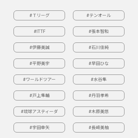
#Ｔリーグ
#テンオール
#ITTF
#張本智和
#伊藤美誠
#石川佳純
#平野美宇
#早田ひな
#ワールドツアー
#水谷隼
#戸上隼輔
#丹羽孝希
#琉球アスティーダ
#木原美悠
#宇田幸矢
#長﨑美柚