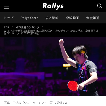
トップ
Rallys Store
求人情報
卓球動画
大会報道
TOP
/
卓球世界ランキング
/
WTTマカオ優勝の王楚欽が1位に返り咲き カルデラノも3位に浮上｜卓球男子世
界ランキング（2025年第38週）
写真：王楚欽（ワンチューチン・中国）/提供：WTT