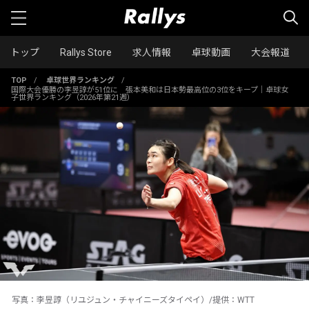
トップ
Rallys Store
求人情報
卓球動画
大会報道
TOP
/
卓球世界ランキング
/
国際大会優勝の李昱諄が51位に 張本美和は日本勢最高位の3位をキープ｜卓球女
子世界ランキング（2026年第21週）
写真：李昱諄（リユジュン・チャイニーズタイペイ）/提供：WTT