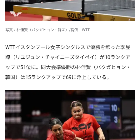
写真：朴佳賢（パクガヒョン・韓国）/提供：WTT
WTTイスタンブール女子シングルスで優勝を飾った李昱
諄（リユジュン・チャイニーズタイペイ）が10ランクア
ップで51位に。同大会準優勝の朴佳賢（パクガヒョン・
韓国）は15ランクアップで69に浮上している。