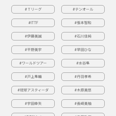
#Ｔリーグ
#テンオール
#ITTF
#張本智和
#伊藤美誠
#石川佳純
#平野美宇
#早田ひな
#ワールドツアー
#水谷隼
#戸上隼輔
#丹羽孝希
#琉球アスティーダ
#木原美悠
#宇田幸矢
#長﨑美柚