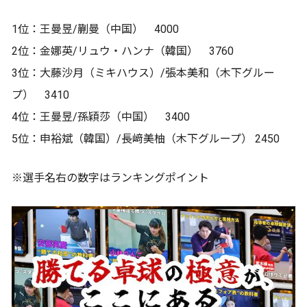
1位：王曼昱/蒯曼（中国） 4000
2位：金娜英/リュウ・ハンナ（韓国） 3760
3位：大藤沙月（ミキハウス）/張本美和（木下グルー
プ） 3410
4位：王曼昱/孫穎莎（中国） 3400
5位：申裕斌（韓国）/長﨑美柚（木下グループ） 2450
※選手名右の数字はランキングポイント