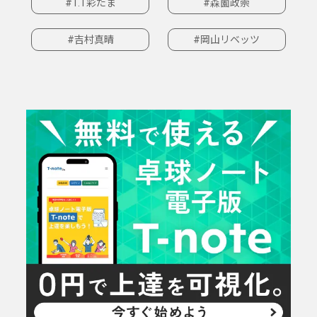
#T.T彩たま
#森薗政崇
#吉村真晴
#岡山リベッツ