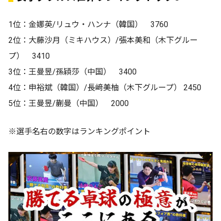
1位：金娜英/リュウ・ハンナ（韓国） 3760
2位：大藤沙月（ミキハウス）/張本美和（木下グルー
プ） 3410
3位：王曼昱/孫穎莎（中国） 3400
4位：申裕斌（韓国）/長﨑美柚（木下グループ） 2450
5位：王曼昱/蒯曼（中国） 2000
※選手名右の数字はランキングポイント