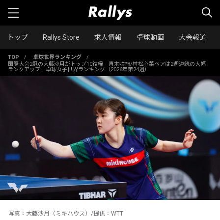
トップ
Rallys Store
求人情報
卓球動画
大会報道
TOP
/
卓球世界ランキング
/
国際大会2冠の大藤沙月がトップ10復帰 青木咲智/村松心菜ペアは2週連続の大幅
ランクアップ｜卓球女子世界ランキング（2026年第24週）
写真：大藤沙月（ミキハウス）/提供：WTT