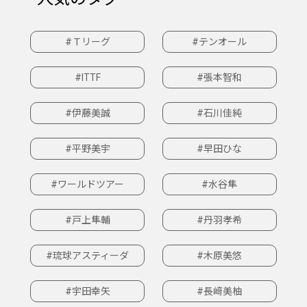
#Ｔリーグ
#テンオール
#ITTF
#張本智和
#伊藤美誠
#石川佳純
#平野美宇
#早田ひな
#ワールドツアー
#水谷隼
#戸上隼輔
#丹羽孝希
#琉球アスティーダ
#木原美悠
#宇田幸矢
#長﨑美柚