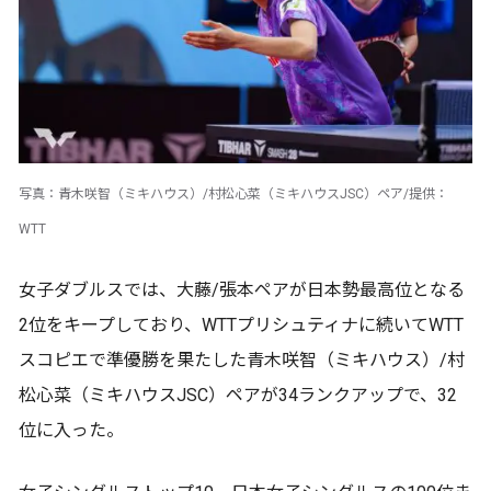
写真：青木咲智（ミキハウス）/村松心菜（ミキハウスJSC）ペア/提供：
WTT
女子ダブルスでは、大藤/張本ペアが日本勢最高位となる
2位をキープしており、WTTプリシュティナに続いてWTT
スコピエで準優勝を果たした青木咲智（ミキハウス）/村
松心菜（ミキハウスJSC）ペアが34ランクアップで、32
位に入った。