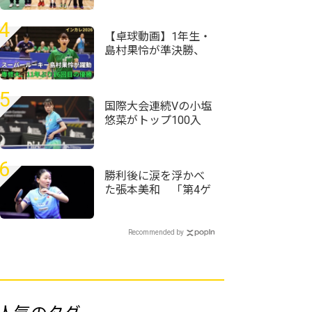
団体初優勝＜第59回
全国高等学校定時制
4
通信制卓球大会＞
【卓球動画】1年生・
島村果怜が準決勝、
決勝と殊勲の白星
「来年も同じメンバ
ーで戦える」専修大
5
学、11年ぶり16回目
国際大会連続Vの小塩
のV｜インカレ卓球
悠菜がトップ100入
2026女子
り 女子複で横井咲
桜/大藤沙月ペアが4
位に｜卓球女子世界
6
ランキング（2026年
勝利後に涙を浮かべ
第32週）
た張本美和 「第4ゲ
ームでもう終わった
と思った」＜卓球・
WTTチャンピオンズ
Recommended by
横浜2026＞