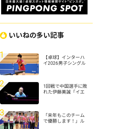
いいねの多い記事
1
【卓球】インターハ
イ2026男子シングル
スの組み合わせ決
定 昨年準Vの星槎横
浜・伊藤佑太が第1シ
2
ードに
1回戦で中国選手に敗
れた伊藤美誠「イエ
ローカードには
『え？』ってなりま
した」＜卓球・WTT
3
チャンピオンズ横浜
「来年もこのチーム
2026＞
で優勝します！」ル
ネサンス大阪が女子