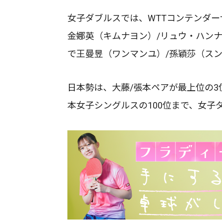
女子ダブルスでは、WTTコンテンダー
金娜英（キムナヨン）/リュウ・ハン
で王曼昱（ワンマンユ）/孫穎莎（ス
日本勢は、大藤/張本ペアが最上位の3
本女子シングルスの100位まで、女子