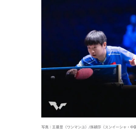
写真：王曼昱（ワンマンユ）/孫穎莎（スンイーシャ・中国