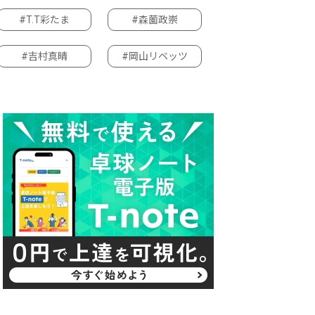
#T.T彩たま
#森薗政崇
#吉村真晴
#岡山リベッツ