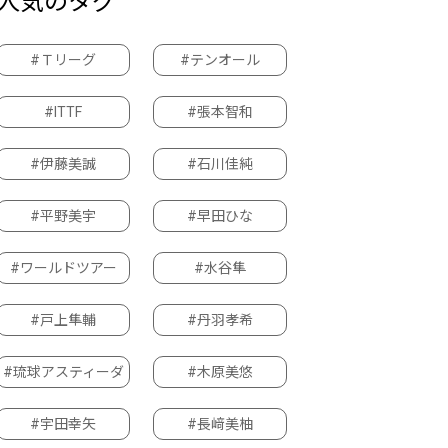
人気のタグ
#Ｔリーグ
#テンオール
#ITTF
#張本智和
#伊藤美誠
#石川佳純
#平野美宇
#早田ひな
#ワールドツアー
#水谷隼
#戸上隼輔
#丹羽孝希
#琉球アスティーダ
#木原美悠
#宇田幸矢
#長﨑美柚