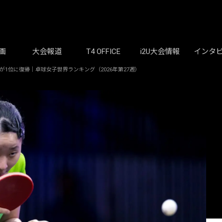
画
大会報道
T4 OFFICE
i2U大会情報
インタ
1位に復帰｜卓球女子世界ランキング（2026年第27週）