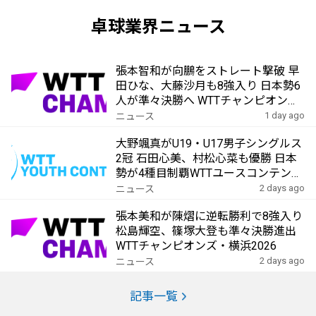
卓球業界ニュース
張本智和が向鵬をストレート撃破 早
田ひな、大藤沙月も8強入り 日本勢6
人が準々決勝へ WTTチャンピオン
ズ・横浜2026
1 day ago
ニュース
大野颯真がU19・U17男子シングルス
2冠 石田心美、村松心菜も優勝 日本
勢が4種目制覇WTTユースコンテンダ
ー・アルマトイ2026
2 days ago
ニュース
張本美和が陳熠に逆転勝利で8強入り
松島輝空、篠塚大登も準々決勝進出
WTTチャンピオンズ・横浜2026
2 days ago
ニュース
記事一覧