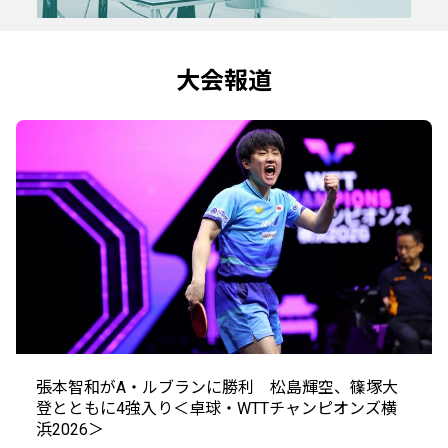
大会報道
張本智和がA・ルブランに勝利 松島輝空、篠塚大
登とともに4強入り＜卓球・WTTチャンピオンズ横
浜2026＞