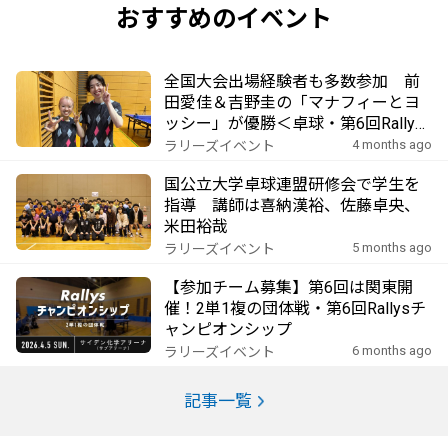
おすすめのイベント
全国大会出場経験者も多数参加 前
田愛佳＆吉野圭の「マナフィーとヨ
ッシー」が優勝＜卓球・第6回Rallys
チャンピオンシップ＞
4 months ago
ラリーズイベント
国公立大学卓球連盟研修会で学生を
指導 講師は喜納漢裕、佐藤卓央、
米田裕哉
5 months ago
ラリーズイベント
【参加チーム募集】第6回は関東開
催！2単1複の団体戦・第6回Rallysチ
ャンピオンシップ
6 months ago
ラリーズイベント
記事一覧