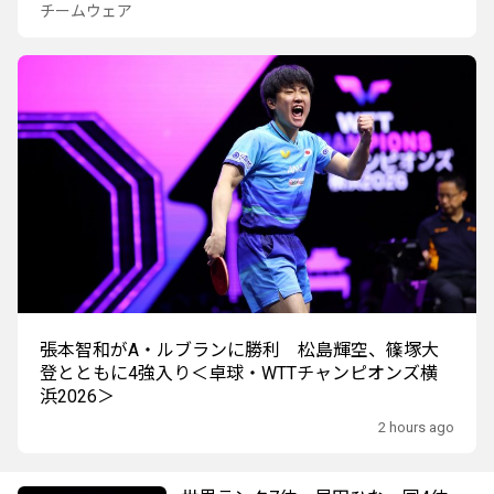
チームウェア
張本智和がA・ルブランに勝利 松島輝空、篠塚大
登とともに4強入り＜卓球・WTTチャンピオンズ横
浜2026＞
2 hours ago