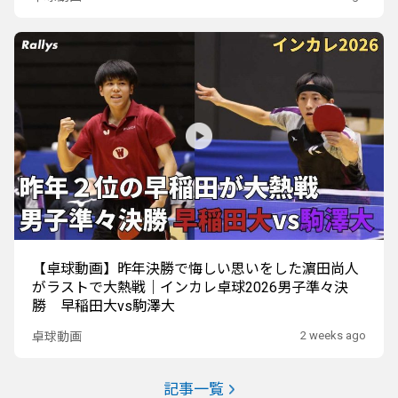
【卓球動画】昨年決勝で悔しい思いをした濵田尚人
がラストで大熱戦｜インカレ卓球2026男子準々決
勝 早稲田大vs駒澤大
2 weeks ago
卓球動画
記事一覧