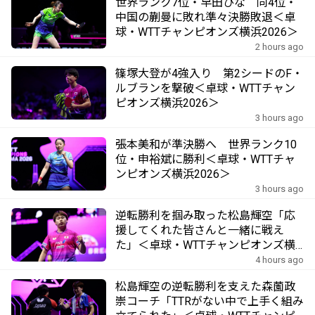
世界ランク7位・早田ひな 同4位・
中国の蒯曼に敗れ準々決勝敗退＜卓
球・WTTチャンピオンズ横浜2026＞
2 hours ago
篠塚大登が4強入り 第2シードのF・
ルブランを撃破＜卓球・WTTチャン
ピオンズ横浜2026＞
3 hours ago
張本美和が準決勝へ 世界ランク10
位・申裕斌に勝利＜卓球・WTTチャ
ンピオンズ横浜2026＞
3 hours ago
逆転勝利を掴み取った松島輝空「応
援してくれた皆さんと一緒に戦え
た」＜卓球・WTTチャンピオンズ横
浜2026＞
4 hours ago
松島輝空の逆転勝利を支えた森薗政
崇コーチ「TTRがない中で上手く組み