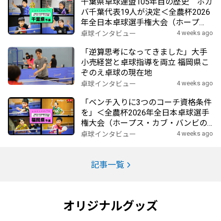
千葉県卓球連盟105年目の歴史 ホカ
バ千葉代表19人が決定＜全農杯2026
年全日本卓球選手権大会（ホープ
ス・カブ・バンビの部）千葉県予選
4 weeks ago
卓球インタビュー
会＞
「逆算思考になってきました」大手
小売経営と卓球指導を両立 福岡県こ
ぞのえ卓球の現在地
4 weeks ago
卓球インタビュー
「ベンチ入りに3つのコーチ資格条件
を」＜全農杯2026年全日本卓球選手
権大会（ホープス・カブ・バンビの
部）福岡県予選会＞
4 weeks ago
卓球インタビュー
記事一覧
オリジナルグッズ