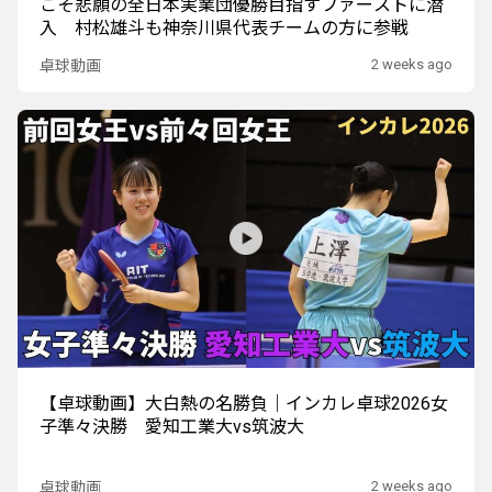
こそ悲願の全日本実業団優勝目指すファーストに潜
入 村松雄斗も神奈川県代表チームの方に参戦
2 weeks ago
卓球動画
【卓球動画】大白熱の名勝負｜インカレ卓球2026女
子準々決勝 愛知工業大vs筑波大
2 weeks ago
卓球動画