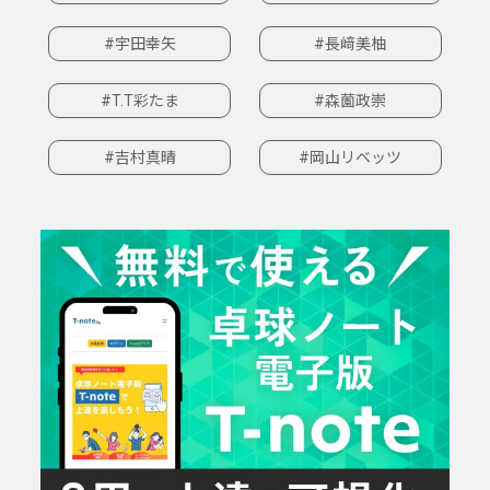
#宇田幸矢
#長﨑美柚
#T.T彩たま
#森薗政崇
#吉村真晴
#岡山リベッツ