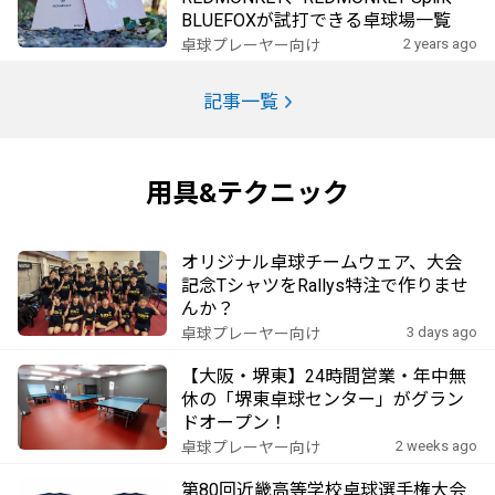
BLUEFOXが試打できる卓球場一覧
2 years ago
卓球プレーヤー向け
記事一覧
用具&テクニック
オリジナル卓球チームウェア、大会
記念TシャツをRallys特注で作りませ
んか？
3 days ago
卓球プレーヤー向け
【大阪・堺東】24時間営業・年中無
休の「堺東卓球センター」がグラン
ドオープン！
2 weeks ago
卓球プレーヤー向け
第80回近畿高等学校卓球選手権大会