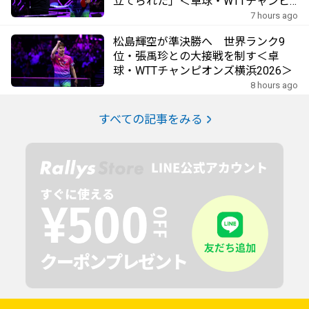
立てられた」＜卓球・WTTチャンピ
オンズ横浜2026＞
7 hours ago
松島輝空が準決勝へ 世界ランク9
位・張禹珍との大接戦を制す＜卓
球・WTTチャンピオンズ横浜2026＞
8 hours ago
すべての記事をみる