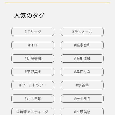
人気のタグ
#Ｔリーグ
#テンオール
#ITTF
#張本智和
#伊藤美誠
#石川佳純
#平野美宇
#早田ひな
#ワールドツアー
#水谷隼
#戸上隼輔
#丹羽孝希
#琉球アスティーダ
#木原美悠