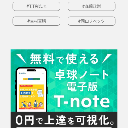
#T.T彩たま
#森薗政崇
#吉村真晴
#岡山リベッツ