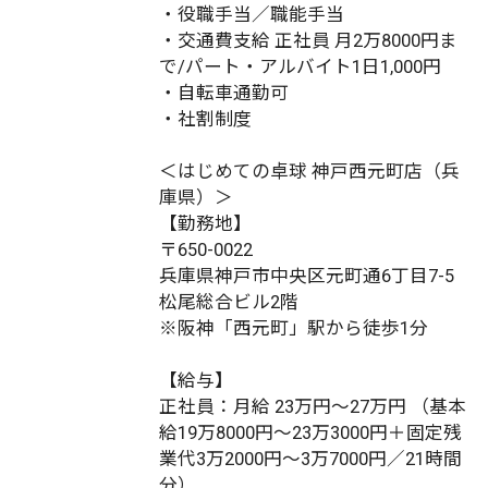
・役職手当／職能手当
・交通費支給 正社員 月2万8000円ま
で/パート・アルバイト1日1,000円
・自転車通勤可
・社割制度
＜はじめての卓球 神戸西元町店（兵
庫県）＞
【勤務地】
〒650-0022
兵庫県神戸市中央区元町通6丁目7-5
松尾総合ビル2階
※阪神「西元町」駅から徒歩1分
【給与】
正社員：月給 23万円～27万円 （基本
給19万8000円～23万3000円＋固定残
業代3万2000円～3万7000円／21時間
分）