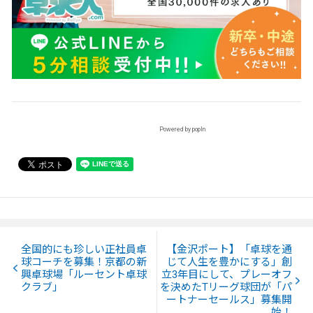
Powered by popIn
全国的にも珍しい正社員卓
【金沢ポート】「卓球を通
球コーチを募集！京都の新
じて人生を豊かにする」創
興卓球場「ルーセント卓球
立3年目にして、プレーオフ
クラブ」
を決めたTリーグ球団が「パ
ートナーセールス」募集開
始！