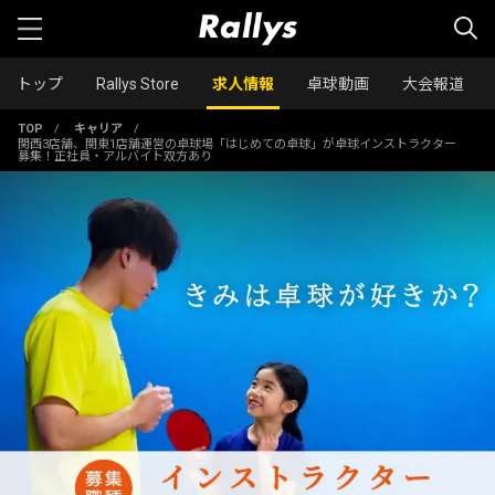
トップ
Rallys Store
求人情報
卓球動画
大会報道
TOP
/
キャリア
/
関西3店舗、関東1店舗運営の卓球場「はじめての卓球」が卓球インストラクター
募集！正社員・アルバイト双方あり