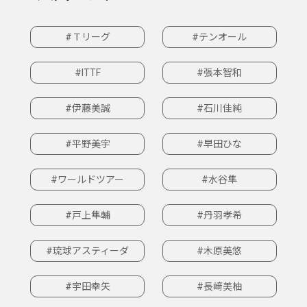
#Ｔリーグ
#テンオール
#ITTF
#張本智和
#伊藤美誠
#石川佳純
#平野美宇
#早田ひな
#ワールドツアー
#水谷隼
#戸上隼輔
#丹羽孝希
#琉球アスティーダ
#木原美悠
#宇田幸矢
#長﨑美柚