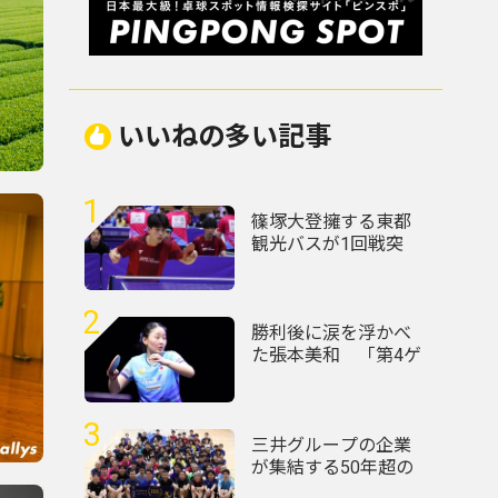
いいねの多い記事
1
篠塚大登擁する東都
観光バスが1回戦突
破 トヨタ自動車、
東芝なども接戦制す
＜第76回全日本実業
2
団卓球選手権大会＞
勝利後に涙を浮かべ
た張本美和 「第4ゲ
ームでもう終わった
と思った」＜卓球・
WTTチャンピオンズ
3
横浜2026＞
三井グループの企業
が集結する50年超の
歴史ある大会 企業