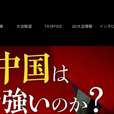
画
大会報道
T4 OFFICE
i2U大会情報
インタ