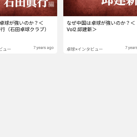
卓球が強いのか？＜
なぜ中国は卓球が強いのか？＜
田眞行（石田卓球クラブ）
Vol2.邱建新＞
7 years ago
7 year
ビュー
卓球×インタビュー