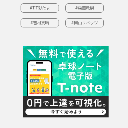
#T.T彩たま
#森薗政崇
#吉村真晴
#岡山リベッツ