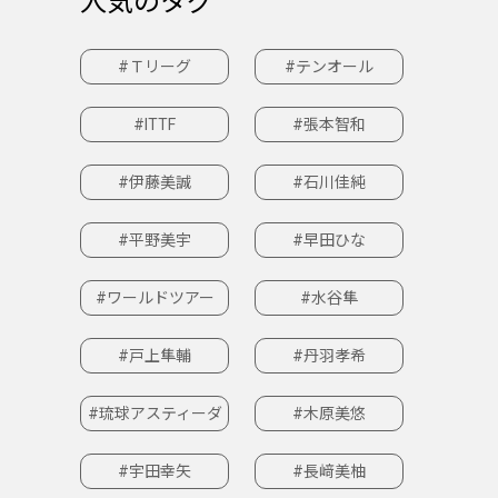
人気のタグ
#Ｔリーグ
#テンオール
#ITTF
#張本智和
#伊藤美誠
#石川佳純
#平野美宇
#早田ひな
#ワールドツアー
#水谷隼
#戸上隼輔
#丹羽孝希
#琉球アスティーダ
#木原美悠
#宇田幸矢
#長﨑美柚