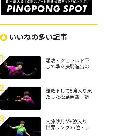
いいねの多い記事
1
難敵・ジェラルド下
して準々決勝進出の
篠塚大登「次勝って
自己ベストを更新し
たい」＜卓球・WTT
2
チャンピオンズ横浜
難敵下して8強入り果
2026＞
たした松島輝空「調
子が良くない中で勝
てたことは成長した
部分」＜卓球・WTT
3
チャンピオンズ横浜
大藤沙月が8強入り
2026＞
世界ランク36位・ア
メリカのエース下す