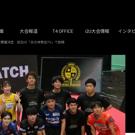
画
大会報道
T4 OFFICE
i2U大会情報
インタ
ッチ開催決定 試合は「炎の体育会TV」で放映