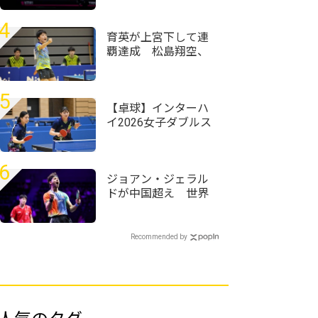
＜卓球・WTTチャン
ピオンズ横浜2026＞
4
育英が上宮下して連
覇達成 松島翔空、
西面睦輝が会心の単
複2点取り＜卓球・近
畿高校選手権2026/男
5
子学校対抗＞
【卓球】インターハ
イ2026女子ダブルス
の組み合わせ決定
星槎横浜・牧野美玲/
櫻井花ペアが第1シー
6
ドで最後の夏を迎え
ジョアン・ジェラル
る
ドが中国超え 世界
ランク12位・温瑞博
を破る＜卓球・WTT
チャンピオンズ横浜
Recommended by
2026＞