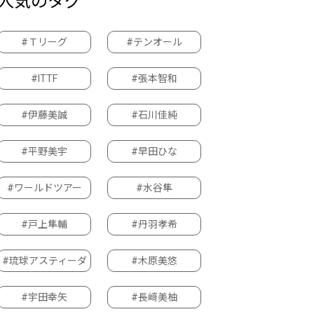
人気のタグ
#Ｔリーグ
#テンオール
#ITTF
#張本智和
#伊藤美誠
#石川佳純
#平野美宇
#早田ひな
#ワールドツアー
#水谷隼
#戸上隼輔
#丹羽孝希
#琉球アスティーダ
#木原美悠
#宇田幸矢
#長﨑美柚