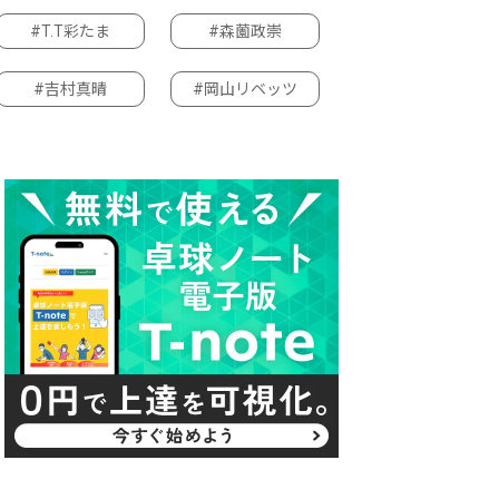
#T.T彩たま
#森薗政崇
#吉村真晴
#岡山リベッツ