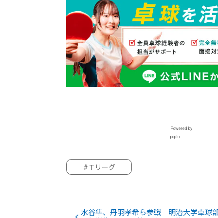
Powered by
popIn
#Ｔリーグ
水谷隼、丹羽孝希ら参戦 明治大学卓球