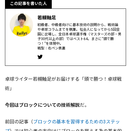
この記事を書いた人
若槻軸足
初級者、中級者向けに基本技術の説明から、戦術論
や卓球コラムまでを執筆。社会人になってから5回全
国に出場し、全日本卓球選手権（マスターズの部・男
子30代以上の部）ではベスト64。まさに“頭で勝
つ！”を体現中。
戦型：右ペン表裏
卓球ライター若槻軸足がお届けする「頭で勝つ！卓球戦
術」
今回はブロックについての技術解説
だ。
前回の記事（
ブロックの基本を習得するための3ステッ