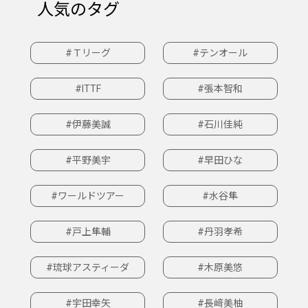
人気のタグ
#Ｔリーグ
#テンオール
#ITTF
#張本智和
#伊藤美誠
#石川佳純
#平野美宇
#早田ひな
#ワールドツアー
#水谷隼
#戸上隼輔
#丹羽孝希
#琉球アスティーダ
#木原美悠
#宇田幸矢
#長﨑美柚