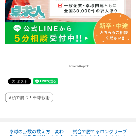
Powered by popIn
#頭で勝つ！卓球戦術
卓球の点数の数え方 変わ
試合で勝てるロングサーブ