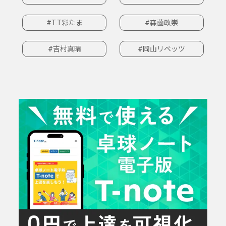
#T.T彩たま
#森薗政崇
#吉村真晴
#岡山リベッツ