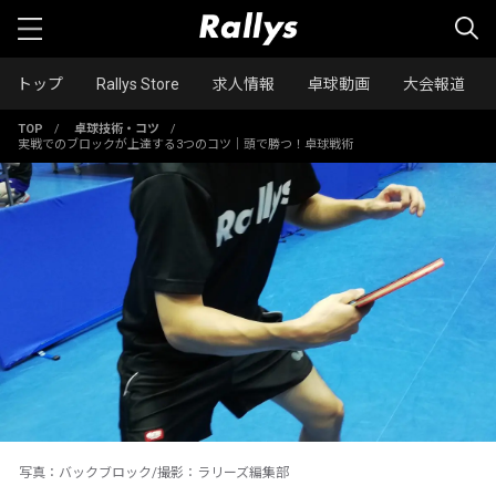
トップ
Rallys Store
求人情報
卓球動画
大会報道
TOP
/
卓球技術・コツ
/
実戦でのブロックが上達する3つのコツ｜頭で勝つ！卓球戦術
写真：バックブロック/撮影：ラリーズ編集部