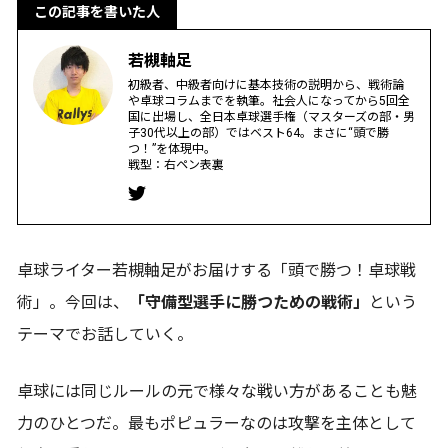
この記事を書いた人
若槻軸足
初級者、中級者向けに基本技術の説明から、戦術論
や卓球コラムまでを執筆。社会人になってから5回全
国に出場し、全日本卓球選手権（マスターズの部・男
子30代以上の部）ではベスト64。まさに“頭で勝
つ！”を体現中。
戦型：右ペン表裏
卓球ライター若槻軸足がお届けする「頭で勝つ！卓球戦
術」。今回は、
「守備型選手に勝つための戦術」
という
テーマでお話していく。
卓球には同じルールの元で様々な戦い方があることも魅
力のひとつだ。最もポピュラーなのは攻撃を主体として