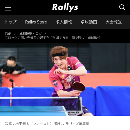
トップ
Rallys Store
求人情報
卓球動画
大会報道
TOP
/
卓球技術・コツ
/
ブロックの固い守備型の選手を打ち崩す方法｜頭で勝つ！卓球戦術
写真：松平健太（ファースト）/撮影：ラリーズ編集部