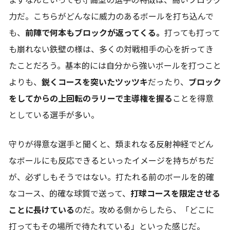
まずなんといっても守備型の選手の特徴は、高いブロック
力だ。こちらがどんなに威力のあるボールを打ち込んで
も、
前陣で何本もブロックが返ってくる。
打っても打って
も崩れない鉄壁の様は、多くの対戦相手の心を折ってき
たことだろう。基本的には自分から強いボールを打つこと
よりも、
鋭くコースを突いたツッツキ
だったり、
ブロック
をしてからの上回転のラリーで主導権を握る
ことを得意
としている選手が多い。
守りが得意な選手と聞くと、類まれなる反射神経でどん
なボールにも反応できるといったイメージを持ちがちだ
が、必ずしもそうではない。打たれる前のボールを的確
なコース、的確な球質で送って、
打球コースを限定させる
ことに長けている
のだ。攻める側からしたら、「どこに
打ってもその場所で待たれている」といった感じだ。