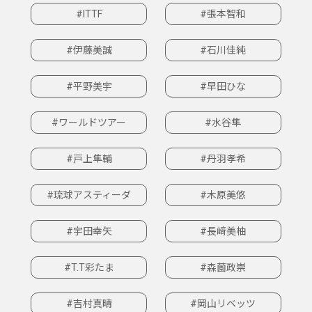
#ITTF
#張本智和
#伊藤美誠
#石川佳純
#平野美宇
#早田ひな
#ワールドツアー
#水谷隼
#戸上隼輔
#丹羽孝希
#琉球アスティーダ
#木原美悠
#宇田幸矢
#長﨑美柚
#T.T彩たま
#森薗政崇
#吉村真晴
#岡山リベッツ