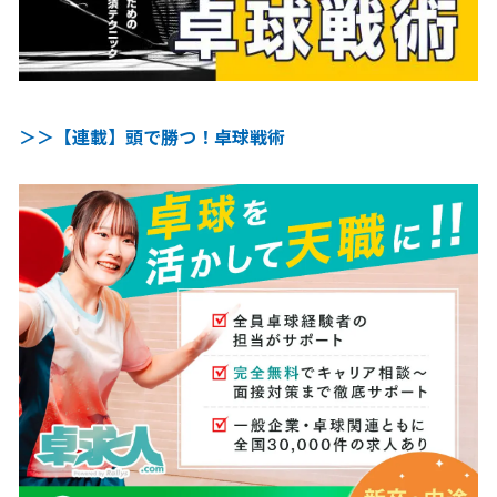
＞＞【連載】頭で勝つ！卓球戦術