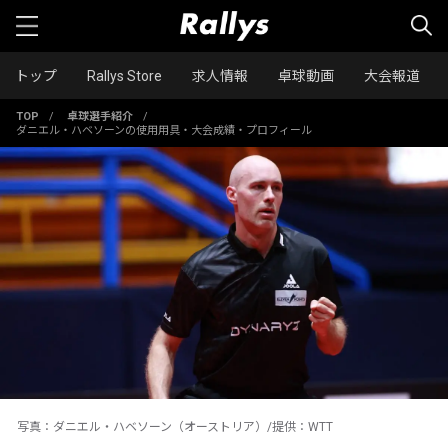
トップ
Rallys Store
求人情報
卓球動画
大会報道
TOP
/
卓球選手紹介
/
ダニエル・ハベソーンの使用用具・大会成績・プロフィール
写真：ダニエル・ハベソーン（オーストリア）/提供：WTT