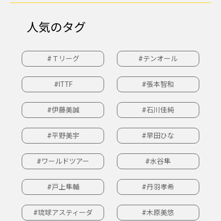
人気のタグ
#Ｔリーグ
#テンオール
#ITTF
#張本智和
#伊藤美誠
#石川佳純
#平野美宇
#早田ひな
#ワールドツアー
#水谷隼
#戸上隼輔
#丹羽孝希
#琉球アスティーダ
#木原美悠