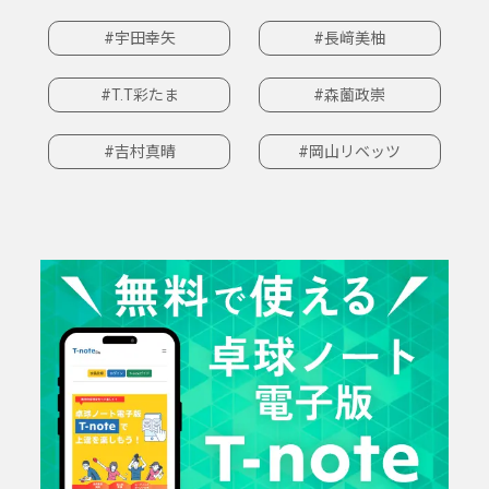
#宇田幸矢
#長﨑美柚
#T.T彩たま
#森薗政崇
#吉村真晴
#岡山リベッツ