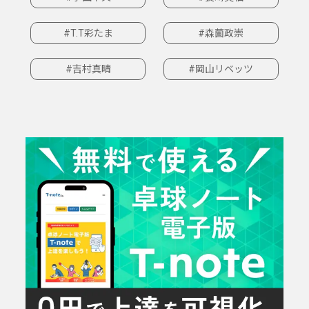
#T.T彩たま
#森薗政崇
#吉村真晴
#岡山リベッツ