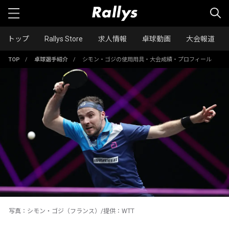
トップ
Rallys Store
求人情報
卓球動画
大会報道
TOP
/
卓球選手紹介
/
シモン・ゴジの使用用具・大会成績・プロフィール
写真：シモン・ゴジ（フランス）/提供：WTT