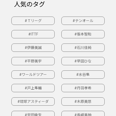
人気のタグ
#Ｔリーグ
#テンオール
#ITTF
#張本智和
#伊藤美誠
#石川佳純
#平野美宇
#早田ひな
#ワールドツアー
#水谷隼
#戸上隼輔
#丹羽孝希
#琉球アスティーダ
#木原美悠
#宇田幸矢
#長﨑美柚