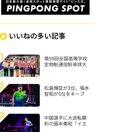
いいねの多い記事
1
第59回全国高等学校
定時制通信制卓球大
会
2
松島輝空が3位、張本
智和が5位をキープ
国際大会V・ロシアの
20歳がトップ100入り
｜卓球男子世界ラン
3
キング（2026年第32
中国選手に大逆転勝
週）
利の張本美和「イエ
ローカードは1回でも