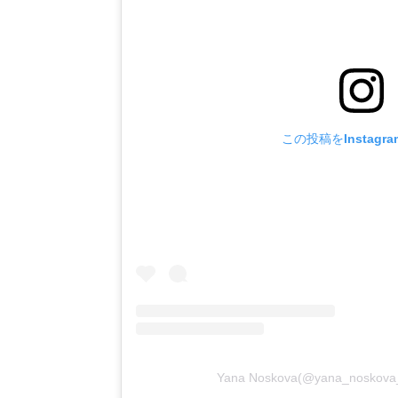
この投稿をInstagr
Yana Noskova(@yana_nos