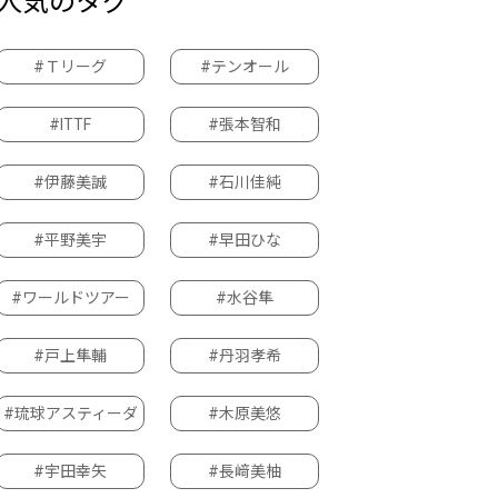
人気のタグ
#Ｔリーグ
#テンオール
#ITTF
#張本智和
#伊藤美誠
#石川佳純
#平野美宇
#早田ひな
#ワールドツアー
#水谷隼
#戸上隼輔
#丹羽孝希
#琉球アスティーダ
#木原美悠
#宇田幸矢
#長﨑美柚