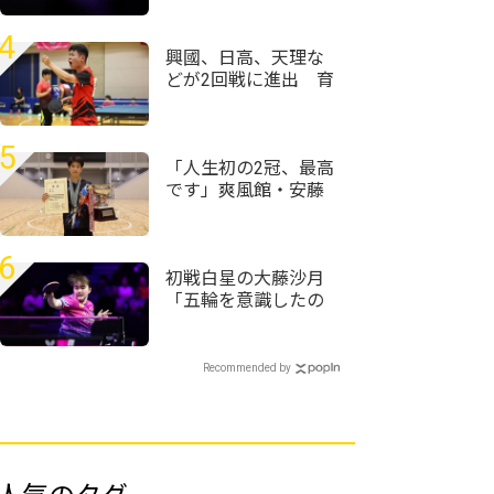
出されたくない」＜
卓球・WTTチャンピ
4
オンズ横浜2026＞
興國、日高、天理な
どが2回戦に進出 育
英や上宮もいよいよ
登場＜卓球・近畿高
校選手権2026/男子学
5
校対抗＞
「人生初の2冠、最高
です」爽風館・安藤
京護が男子単制す
団体決勝と同じ相手
に連勝でV＜第59回全
6
国高等学校定時制通
初戦白星の大藤沙月
信制卓球大会＞
「五輪を意識したの
はここ2、3年」坂本
竜介コーチ「五輪を
目指している」＜卓
Recommended by
球・WTTチャンピオ
ンズ横浜2026＞