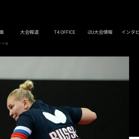
画
大会報道
T4 OFFICE
i2U大会情報
インタ
ィール