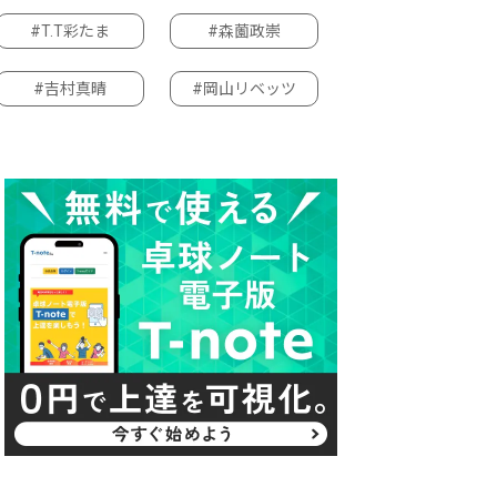
#T.T彩たま
#森薗政崇
#吉村真晴
#岡山リベッツ