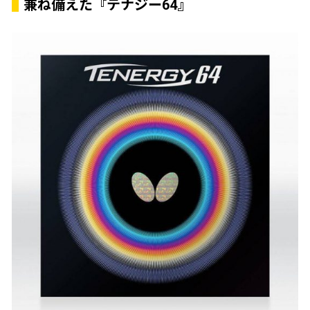
兼ね備えた『テナジー64』