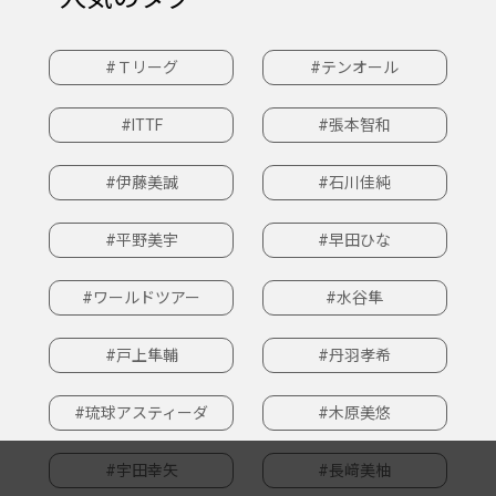
#Ｔリーグ
#テンオール
#ITTF
#張本智和
#伊藤美誠
#石川佳純
#平野美宇
#早田ひな
#ワールドツアー
#水谷隼
#戸上隼輔
#丹羽孝希
#琉球アスティーダ
#木原美悠
#宇田幸矢
#長﨑美柚