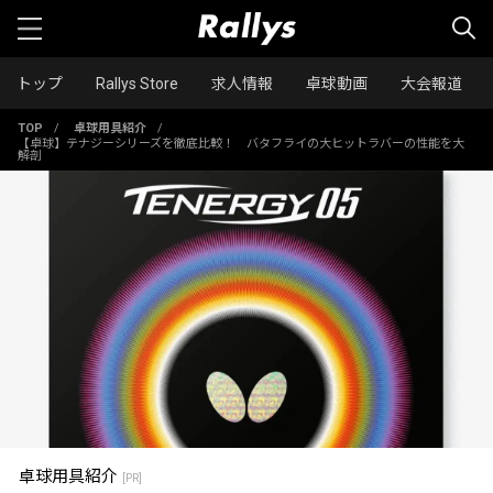
トップ
Rallys Store
求人情報
卓球動画
大会報道
TOP
/
卓球用具紹介
/
【卓球】テナジーシリーズを徹底比較！ バタフライの大ヒットラバーの性能を大
解剖
卓球用具紹介
[PR]