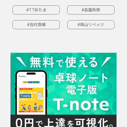
#T.T彩たま
#森薗政崇
#吉村真晴
#岡山リベッツ