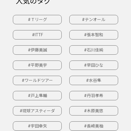
人気のタグ
#Ｔリーグ
#テンオール
#ITTF
#張本智和
#伊藤美誠
#石川佳純
#平野美宇
#早田ひな
#ワールドツアー
#水谷隼
#戸上隼輔
#丹羽孝希
#琉球アスティーダ
#木原美悠
#宇田幸矢
#長﨑美柚