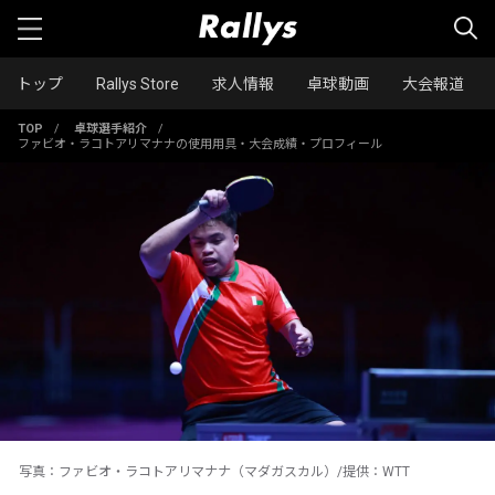
トップ
Rallys Store
求人情報
卓球動画
大会報道
TOP
/
卓球選手紹介
/
ファビオ・ラコトアリマナナの使用用具・大会成績・プロフィール
写真：ファビオ・ラコトアリマナナ（マダガスカル）/提供：WTT