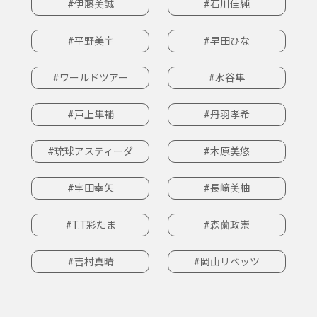
#伊藤美誠
#石川佳純
#平野美宇
#早田ひな
#ワールドツアー
#水谷隼
#戸上隼輔
#丹羽孝希
#琉球アスティーダ
#木原美悠
#宇田幸矢
#長﨑美柚
#T.T彩たま
#森薗政崇
#吉村真晴
#岡山リベッツ