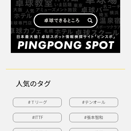
人気のタグ
#Ｔリーグ
#テンオール
#ITTF
#張本智和