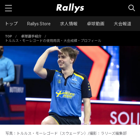
トップ
Rallys Store
求人情報
卓球動画
大会報道
TOP
/
卓球選手紹介
/
トルルス・モーレゴードの使用用具・大会成績・プロフィール
写真：トルルス・モーレゴード（スウェーデン）/撮影：ラリーズ編集部