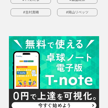
#吉村真晴
#岡山リベッツ