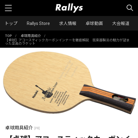
トップ
Rallys Store
求人情報
卓球動画
大会報道
TOP
/
卓球用具紹介
/
【卓球】アコースティックカーボンインナーを徹底解説 弦楽器製法の魅力が詰ま
った至高のラケット
卓球用具紹介
[PR]