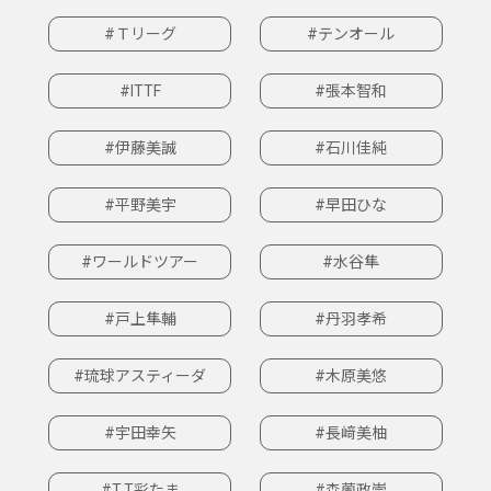
#Ｔリーグ
#テンオール
#ITTF
#張本智和
#伊藤美誠
#石川佳純
#平野美宇
#早田ひな
#ワールドツアー
#水谷隼
#戸上隼輔
#丹羽孝希
#琉球アスティーダ
#木原美悠
#宇田幸矢
#長﨑美柚
#T.T彩たま
#森薗政崇