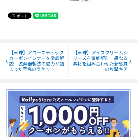
Powered by popIn
【卓球】アコースティック
【卓球】アイスクリームシ
カーボンインナーを徹底解
リーズを徹底解剖 異なる
説 弦楽器製法の魅力が詰
素材を組み合わせた新感覚
まった至高のラケット
の攻撃ギア