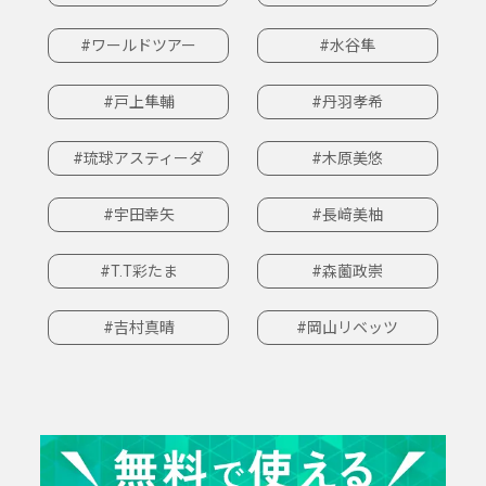
#ワールドツアー
#水谷隼
#戸上隼輔
#丹羽孝希
#琉球アスティーダ
#木原美悠
#宇田幸矢
#長﨑美柚
#T.T彩たま
#森薗政崇
#吉村真晴
#岡山リベッツ