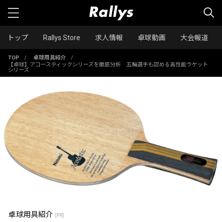
トップ
Rallys Store
求人情報
卓球動画
大会報道
TOP
/
卓球用具紹介
/
【卓球】アコースティックシリーズを徹底分析 五輪選手も認める高性能ラケット
シリーズ
卓球用具紹介
[PR]