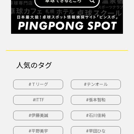
人気のタグ
#Ｔリーグ
#テンオール
#ITTF
#張本智和
#伊藤美誠
#石川佳純
#平野美宇
#早田ひな