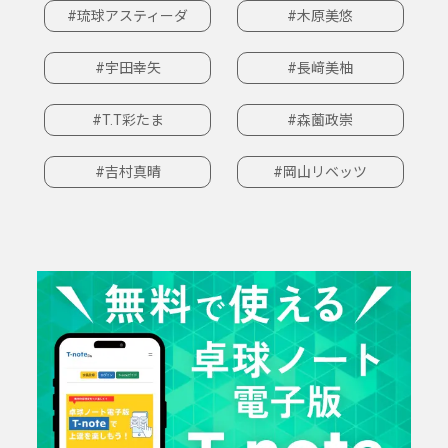
#琉球アスティーダ
#木原美悠
#宇田幸矢
#長﨑美柚
#T.T彩たま
#森薗政崇
#吉村真晴
#岡山リベッツ