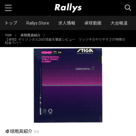
トップ
Rallys Store
求人情報
卓球動画
大会報道
TOP
/
卓球用具紹介
/
【卓球】ホリゾンタル20の性能を徹底レビュー ツッツキのやりやすさが特徴の
粒高ラバー
卓球用具紹介
[PR]