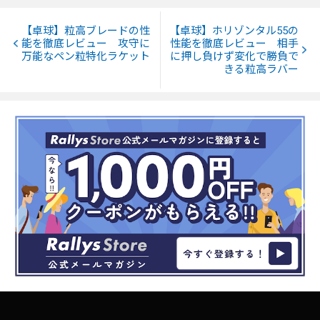
【卓球】粒高ブレードの性
【卓球】ホリゾンタル55の
能を徹底レビュー 攻守に
性能を徹底レビュー 相手
万能なペン粒特化ラケット
に押し負けず変化で勝負で
きる粒高ラバー