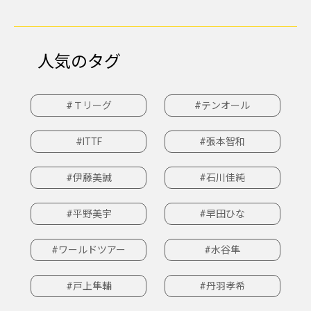
人気のタグ
#Ｔリーグ
#テンオール
#ITTF
#張本智和
#伊藤美誠
#石川佳純
#平野美宇
#早田ひな
#ワールドツアー
#水谷隼
#戸上隼輔
#丹羽孝希