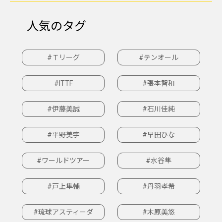
人気のタグ
#Ｔリーグ
#テンオール
#ITTF
#張本智和
#伊藤美誠
#石川佳純
#平野美宇
#早田ひな
#ワールドツアー
#水谷隼
#戸上隼輔
#丹羽孝希
#琉球アスティーダ
#木原美悠