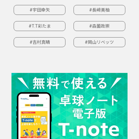
#宇田幸矢
#長﨑美柚
#T.T彩たま
#森薗政崇
#吉村真晴
#岡山リベッツ