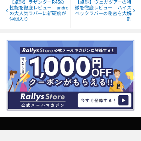
【卓球】ラザンターR45の
【卓球】ヴェガツアーの特
性能を徹底レビュー andro
徴を徹底レビュー ハイス
の大人気ラバーに新硬度が
ペックラバーの秘密を大解
仲間入り
剖