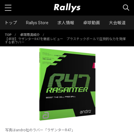
トップ
Rallys Store
求人情報
卓球動画
大会報道
TOP
/
卓球用具紹介
/
【卓球】ラザンターR47を徹底レビュー プラスチックボールで圧倒的な力を発揮
する新ラバー
写真はandro社のラバー「ラザンターR47」