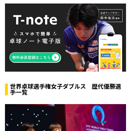
世界卓球選手権女子ダブルス 歴代優勝選
手一覧