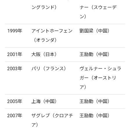
ングランド）
ナー（スウェーデ
ン）
1999年
アイントホーフェン
劉国梁（中国）
（オランダ）
2001年
大阪（日本）
王励勤（中国）
2003年
パリ（フランス）
ヴェルナー・シュラ
ガー（オーストリ
ア）
2005年
上海（中国）
王励勤（中国）
2007年
ザグレブ（クロアチ
王励勤（中国）
ア）