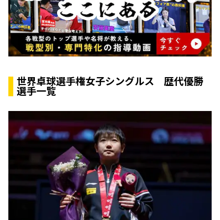
世界卓球選手権女子シングルス 歴代優勝
選手一覧