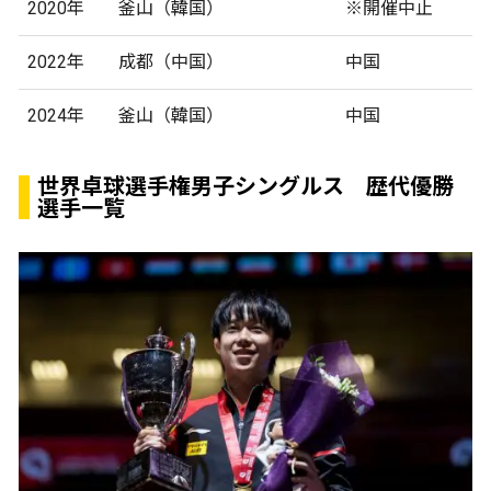
2020年
釜山（韓国）
※開催中止
2022年
成都（中国）
中国
2024年
釜山（韓国）
中国
世界卓球選手権男子シングルス 歴代優勝
選手一覧