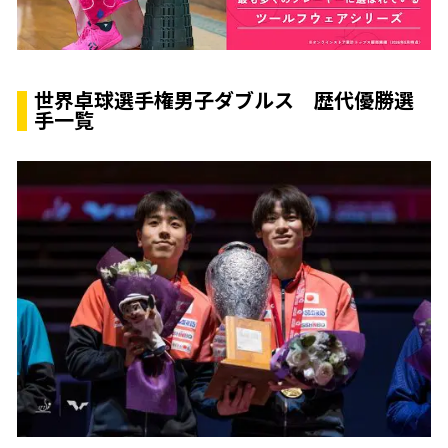
世界卓球選手権男子ダブルス 歴代優勝選
手一覧