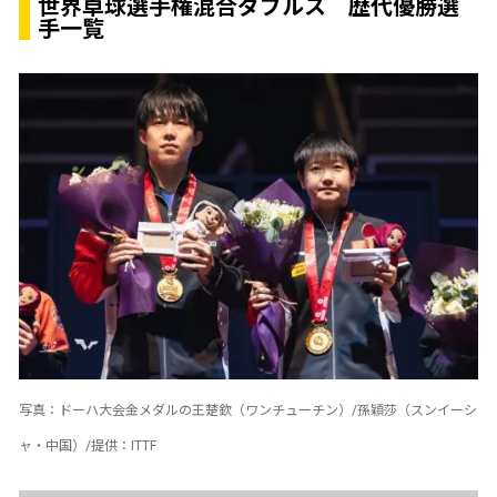
世界卓球選手権混合ダブルス 歴代優勝選
手一覧
写真：ドーハ大会金メダルの王楚欽（ワンチューチン）/孫穎莎（スンイーシ
ャ・中国）/提供：ITTF