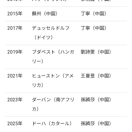
2015年
蘇州（中国）
丁寧（中国）
2017年
デュッセルドルフ
丁寧（中国）
（ドイツ）
2019年
ブダペスト（ハンガ
劉詩雯（中国）
リー）
2021年
ヒューストン（アメ
王曼昱（中国）
リカ）
2023年
ダーバン（南アフリ
孫頴莎（中国）
カ）
2025年
ドーハ（カタール）
孫頴莎（中国）