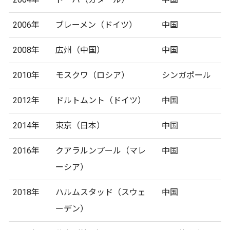
2006年
ブレーメン（ドイツ）
中国
2008年
広州（中国）
中国
2010年
モスクワ（ロシア）
シンガポール
2012年
ドルトムント（ドイツ）
中国
2014年
東京（日本）
中国
2016年
クアラルンプール（マレ
中国
ーシア）
2018年
ハルムスタッド（スウェ
中国
ーデン）