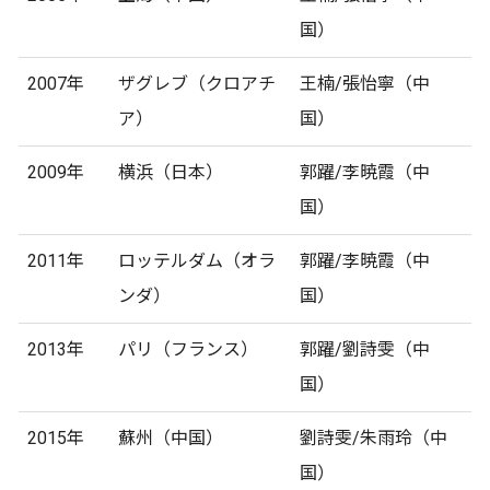
国）
2007年
ザグレブ（クロアチ
王楠/張怡寧（中
ア）
国）
2009年
横浜（日本）
郭躍/李暁霞（中
国）
2011年
ロッテルダム（オラ
郭躍/李暁霞（中
ンダ）
国）
2013年
パリ（フランス）
郭躍/劉詩雯（中
国）
2015年
蘇州（中国）
劉詩雯/朱雨玲（中
国）