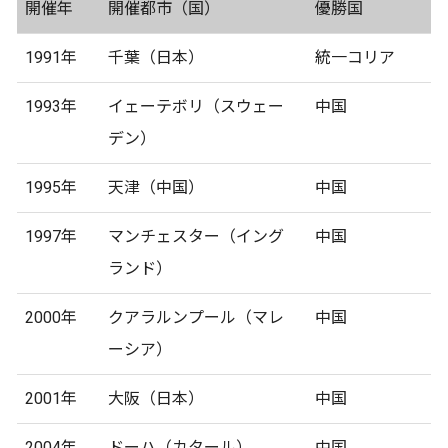
開催年
開催都市（国）
優勝国
1991年
千葉（日本）
統一コリア
1993年
イェーテボリ（スウェー
中国
デン）
1995年
天津（中国）
中国
1997年
マンチェスター（イング
中国
ランド）
2000年
クアラルンプール（マレ
中国
ーシア）
2001年
大阪（日本）
中国
2004年
ドーハ（カタール）
中国