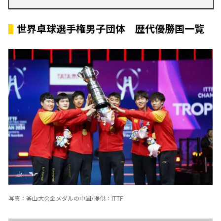
世界卓球選手権男子団体 歴代優勝国一覧
写真：釜山大会金メダルの中国/提供：ITTF