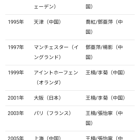
ェーデン）
国）
1995年
天津（中国）
喬紅/鄧亜萍（中
国）
1997年
マンチェスター（イ
鄧亜萍/楊影（中
ングランド）
国）
1999年
アイントホーフェン
王楠/李菊（中国）
（オランダ）
2001年
大阪（日本）
王楠/李菊（中国）
2003年
パリ（フランス）
王楠/張怡寧（中
国）
2005年
上海（中国）
王楠/張怡寧（中