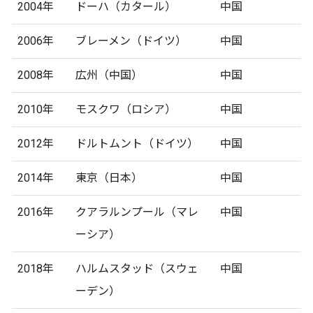
2004年
ドーハ（カタール）
中国
2006年
ブレーメン（ドイツ）
中国
2008年
広州（中国）
中国
2010年
モスクワ（ロシア）
中国
2012年
ドルトムント（ドイツ）
中国
2014年
東京（日本）
中国
2016年
クアラルンプール（マレ
中国
ーシア）
2018年
ハルムスタッド（スウェ
中国
ーデン）