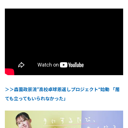
＞＞森薗政崇流“高校卓球恩返しプロジェクト”始動 「居
ても立ってもいられなかった」