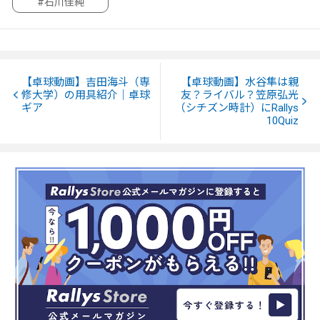
#石川佳純
【卓球動画】吉田海斗（専
【卓球動画】水谷隼は親
修大学）の用具紹介｜卓球
友？ライバル？笠原弘光
ギア
（シチズン時計）にRallys
10Quiz