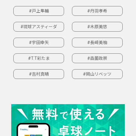
#戸上隼輔
#丹羽孝希
#琉球アスティーダ
#木原美悠
#宇田幸矢
#長﨑美柚
#T.T彩たま
#森薗政崇
#吉村真晴
#岡山リベッツ