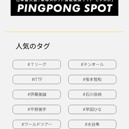
人気のタグ
#Ｔリーグ
#テンオール
#ITTF
#張本智和
#伊藤美誠
#石川佳純
#平野美宇
#早田ひな
#ワールドツアー
#水谷隼