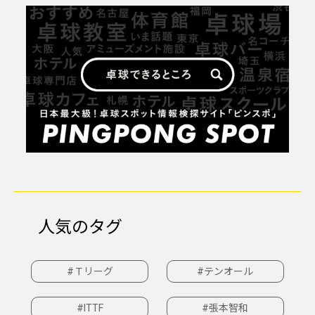
人気のタグ
#Ｔリーグ
#テンオール
#ITTF
#張本智和