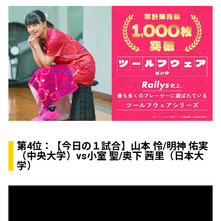
第4位：
【今日の１試合】山本 怜/明神 佑実
（中央大学）vs小室 聖/奥下 茜里（日本大
学）