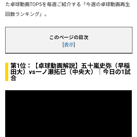
た卓球動画TOP5を毎週ご紹介する「今週の卓球動画再生
回数ランキング」。
このページの目次
[
表示
]
第1位：
【卓球動画解説】五十嵐史弥（早稲
田大）vs一ノ瀬拓巳（中央大）｜今日の1試
合