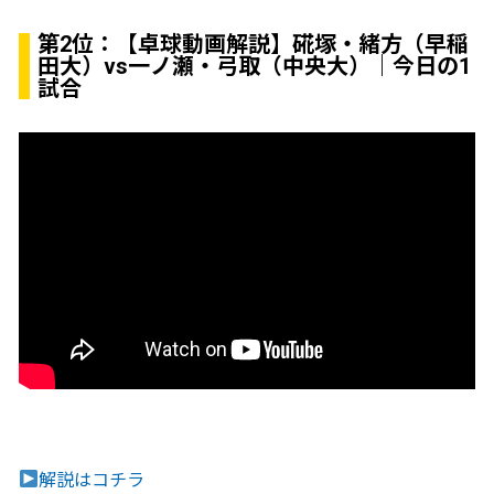
第2位：
【卓球動画解説】硴塚・緒方（早稲
田大）vs一ノ瀬・弓取（中央大）｜今日の1
試合
解説はコチラ