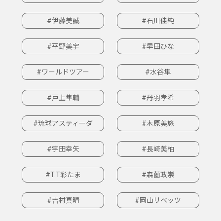
#伊藤美誠
#石川佳純
#平野美宇
#早田ひな
#ワールドツアー
#水谷隼
#戸上隼輔
#丹羽孝希
#琉球アスティーダ
#木原美悠
#宇田幸矢
#長﨑美柚
#T.T彩たま
#森薗政崇
#吉村真晴
#岡山リベッツ