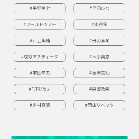
#平野美宇
#早田ひな
#ワールドツアー
#水谷隼
#戸上隼輔
#丹羽孝希
#琉球アスティーダ
#木原美悠
#宇田幸矢
#長﨑美柚
#T.T彩たま
#森薗政崇
#吉村真晴
#岡山リベッツ