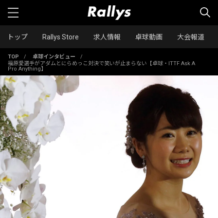
トップ
Rallys Store
求人情報
卓球動画
大会報道
TOP
/
卓球インタビュー
/
福原愛選手がアダムとにらめっこ対決で笑いが止まらない【卓球・ITTF Ask A
Pro Anything】