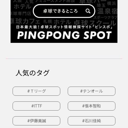
人気のタグ
#Ｔリーグ
#テンオール
#ITTF
#張本智和
#伊藤美誠
#石川佳純