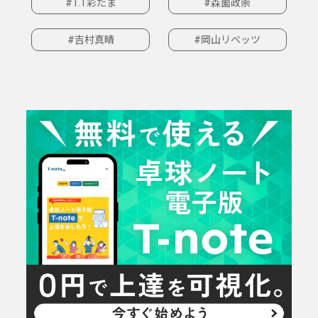
#T.T彩たま
#森薗政崇
#吉村真晴
#岡山リベッツ