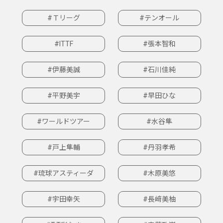
#Ｔリーグ
#テンオール
#ITTF
#張本智和
#伊藤美誠
#石川佳純
#平野美宇
#早田ひな
#ワールドツアー
#水谷隼
#戸上隼輔
#丹羽孝希
#琉球アスティーダ
#木原美悠
#宇田幸矢
#長﨑美柚