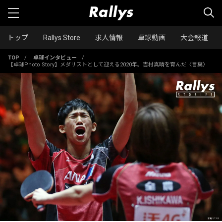
トップ
Rallys Store
求人情報
卓球動画
大会報道
TOP
/
卓球インタビュー
/
【卓球Photo Story】メダリストとして迎える2020年。吉村真晴を育んだ〈言葉〉