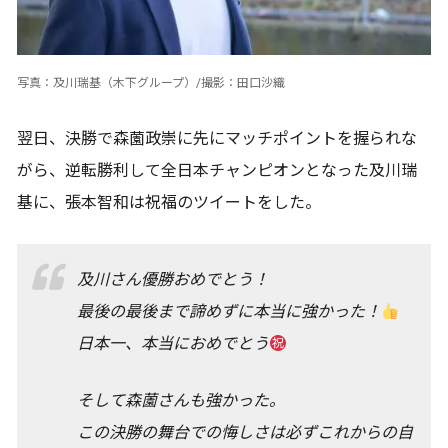
写真：及川瑞基（木下グループ）/撮影：田口沙織
翌日、決勝で森薗政崇に先にマッチポイントを握られな
がら、逆転勝利して全日本チャンピオンとなった及川瑞
基に、張本智和は祝福のツイートをした。
及川さん優勝おめでとう！
最後の最後まで諦めずに本当に強かった！
日本一、本当におめでとう
そして森薗さんも強かった。
この決勝の舞台での悔しさは必ずこれからの自