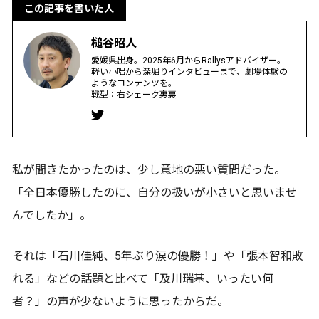
この記事を書いた人
槌谷昭人
愛媛県出身。2025年6月からRallysアドバイザー。
軽い小咄から深堀りインタビューまで、劇場体験の
ようなコンテンツを。
戦型：右シェーク裏裏
私が聞きたかったのは、少し意地の悪い質問だった。
「全日本優勝したのに、自分の扱いが小さいと思いませ
んでしたか」。
それは「石川佳純、5年ぶり涙の優勝！」や「張本智和敗
れる」などの話題と比べて「及川瑞基、いったい何
者？」の声が少ないように思ったからだ。