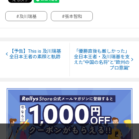
#及川瑞基
#張本智和
【予告】This is 及川瑞基
「優勝直後も厳しかった」
全日本王者の素顔と軌跡
全日本王者・及川瑞基を支
えた“中国の名将”と“欧州の
プロ意識”