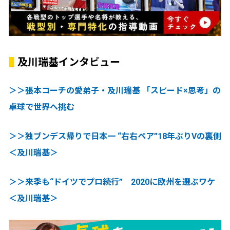
及川瑞基インタビュー
＞＞張本コーチの愛弟子・及川瑞基 「スピード×思考」の
卓球で世界へ挑む
＞＞独ブンデス帰りで日本一 “右右ペア”18年ぶりVの裏側
＜及川瑞基＞
＞＞来季も“ドイツでプロ続行” 2020に欧州を選ぶワケ
＜及川瑞基＞