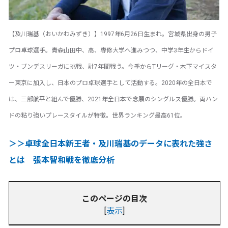
【及川瑞基（おいかわみずき）】1997年6月26日生まれ。宮城県出身の男子
プロ卓球選手。青森山田中、高、専修大学へ進みつつ、中学3年生からドイ
ツ・ブンデスリーガに挑戦、計7年間戦う。今季からTリーグ・木下マイスタ
ー東京に加入し、日本のプロ卓球選手として活動する。2020年の全日本で
は、三部航平と組んで優勝、2021年全日本で念願のシングルス優勝。両ハン
ドの粘り強いプレースタイルが特徴。世界ランキング最高61位。
＞＞卓球全日本新王者・及川瑞基のデータに表れた強さ
とは 張本智和戦を徹底分析
このページの目次
[
表示
]