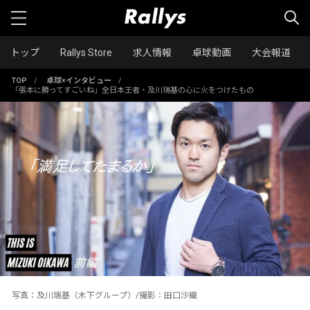
トップ
Rallys Store
求人情報
卓球動画
大会報道
TOP
/
卓球×インタビュー
/
「張本に勝ってすごいね」全日本王者・及川瑞基の心に火をつけたもの
写真：及川瑞基（木下グループ）/撮影：田口沙織