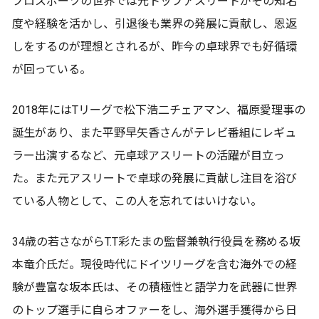
プロスポーツの世界では元トップアスリートがその知名
度や経験を活かし、引退後も業界の発展に貢献し、恩返
しをするのが理想とされるが、昨今の卓球界でも好循環
が回っている。
2018年にはTリーグで松下浩二チェアマン、福原愛理事の
誕生があり、また平野早矢香さんがテレビ番組にレギュ
ラー出演するなど、元卓球アスリートの活躍が目立っ
た。また元アスリートで卓球の発展に貢献し注目を浴び
ている人物として、この人を忘れてはいけない。
34歳の若さながらT.T彩たまの監督兼執行役員を務める坂
本竜介氏だ。現役時代にドイツリーグを含む海外での経
験が豊富な坂本氏は、その積極性と語学力を武器に世界
のトップ選手に自らオファーをし、海外選手獲得から日