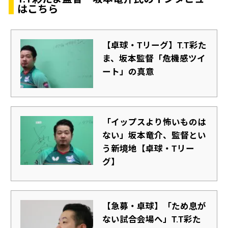
はこちら
【卓球・Tリーグ】T.T彩た
ま、坂本監督「危機感ツイ
ート」の真意
「イップスより怖いものは
ない」坂本竜介、監督とい
う新境地【卓球・Tリー
グ】
【急募・卓球】「ため息が
ない試合会場へ」T.T彩た