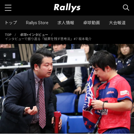
トップ
Rallys Store
求人情報
卓球動画
大会報道
TOP
/
卓球×インタビュー
/
インタビューで振り返る「結果を残す思考法」#7 坂本竜介