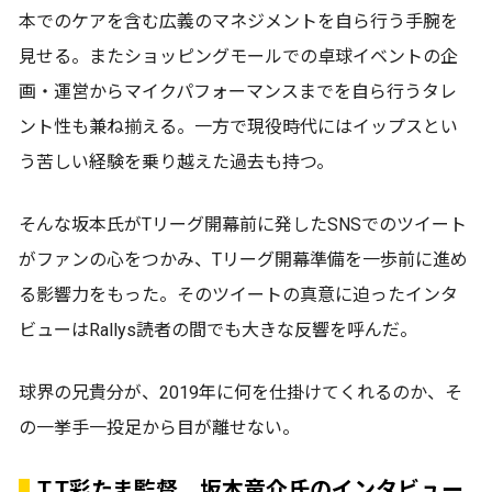
本でのケアを含む広義のマネジメントを自ら行う手腕を
見せる。またショッピングモールでの卓球イベントの企
画・運営からマイクパフォーマンスまでを自ら行うタレ
ント性も兼ね揃える。一方で現役時代にはイップスとい
う苦しい経験を乗り越えた過去も持つ。
そんな坂本氏がTリーグ開幕前に発したSNSでのツイート
がファンの心をつかみ、Tリーグ開幕準備を一歩前に進め
る影響力をもった。そのツイートの真意に迫ったインタ
ビューはRallys読者の間でも大きな反響を呼んだ。
球界の兄貴分が、2019年に何を仕掛けてくれるのか、そ
の一挙手一投足から目が離せない。
T.T彩たま監督 坂本竜介氏のインタビュー