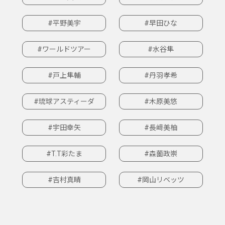
#平野美宇
#早田ひな
#ワールドツアー
#水谷隼
#戸上隼輔
#丹羽孝希
#琉球アスティーダ
#木原美悠
#宇田幸矢
#長﨑美柚
#T.T彩たま
#森薗政崇
#吉村真晴
#岡山リベッツ