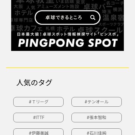
人気のタグ
#Ｔリーグ
#テンオール
#ITTF
#張本智和
#伊藤美誠
#石川佳純