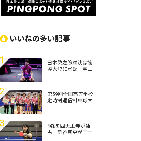
いいねの多い記事
1
日本勢左腕対決は篠
塚大登に軍配 宇田
幸矢相手にフルゲー
ムの激闘制す＜卓
球・WTTチャンピオ
2
ンズ横浜2026＞
第59回全国高等学校
定時制通信制卓球大
会
3
4強を四天王寺が独
占 新谷莉央が同士
討ち制して優勝＜卓