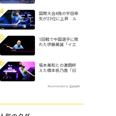
球・近畿高校選手権
2026/女子シングルス
4
＞
国際大会4強の宇田幸
矢が23位に上昇 ル
ブラン兄弟が再びト
ップ10揃い踏み｜卓
球男子世界ランキン
5
グ（2026年第31週）
1回戦で中国選手に敗
れた伊藤美誠「イエ
ローカードには
『え？』ってなりま
した」＜卓球・WTT
6
チャンピオンズ横浜
張本美和との激闘終
2026＞
えた橋本帆乃香「日
本人選手は世界で一
番カット打ちがうま
い」＜卓球・WTTチ
Recommended by
ャンピオンズ横浜
2026＞