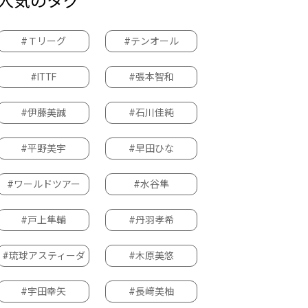
人気のタグ
#Ｔリーグ
#テンオール
#ITTF
#張本智和
#伊藤美誠
#石川佳純
#平野美宇
#早田ひな
#ワールドツアー
#水谷隼
#戸上隼輔
#丹羽孝希
#琉球アスティーダ
#木原美悠
#宇田幸矢
#長﨑美柚