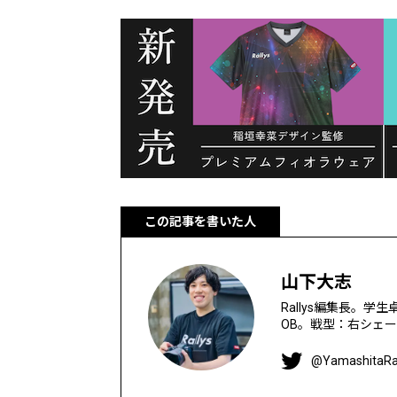
この記事を書いた人
山下大志
Rallys編集長。学
OB。戦型：右シェ
@YamashitaRal