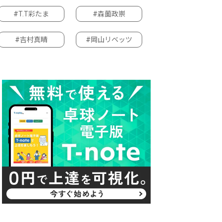
#T.T彩たま
#森薗政崇
#吉村真晴
#岡山リベッツ