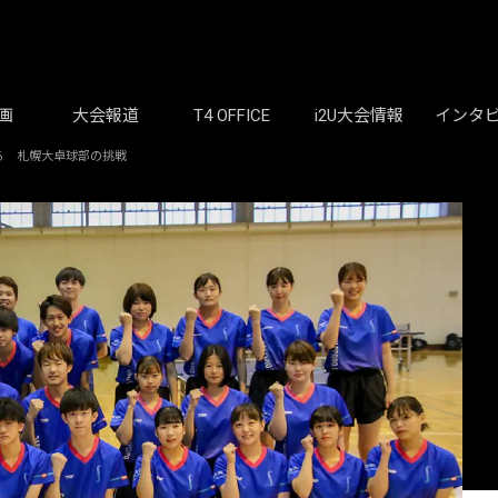
画
大会報道
T4 OFFICE
i2U大会情報
インタ
る 札幌大卓球部の挑戦