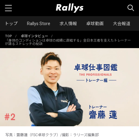
トップ
Rallys Store
求人情報
卓球動画
大会報道
TOP
/
卓球インタビュー
/
「身体のコンディションは卓球の成績に直結する」全日本王者を支えたトレーナー
が語るストレッチの秘訣
写真：齋藤蓮（FSC卓球クラブ）/撮影：ラリーズ編集部