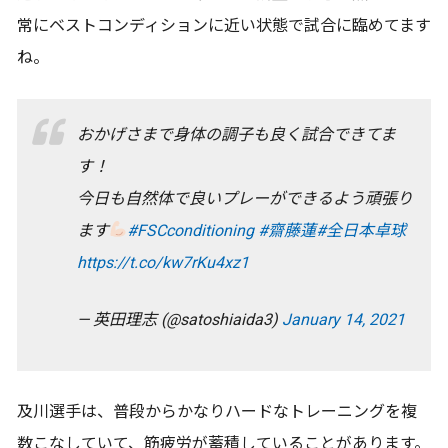
常にベストコンディションに近い状態で試合に臨めてます
ね。
おかげさまで身体の調子も良く試合できてま
す！
今日も自然体で良いプレーができるよう頑張り
ます
#FSCconditioning
#齋藤蓮
#全日本卓球
https://t.co/kw7rKu4xz1
— 英田理志 (@satoshiaida3)
January 14, 2021
及川選手は、普段からかなりハードなトレーニングを複
数こなしていて、筋疲労が蓄積していることがあります。