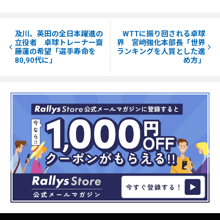
及川、英田の全日本躍進の
WTTに振り回される卓球
立役者 卓球トレーナー齋
界 宮﨑強化本部長「世界
藤蓮の希望「選手寿命を
ランキングを人質とした進
80,90代に」
め方」