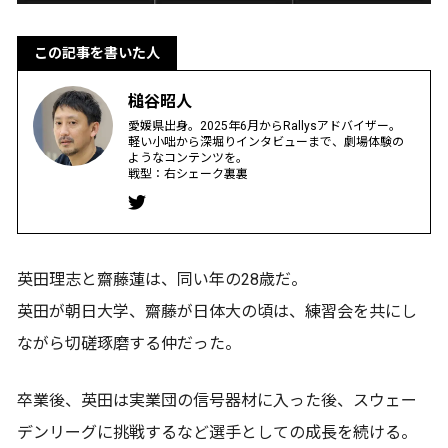
この記事を書いた人
槌谷昭人
愛媛県出身。2025年6月からRallysアドバイザー。
軽い小咄から深堀りインタビューまで、劇場体験の
ようなコンテンツを。
戦型：右シェーク裏裏
英田理志と齋藤蓮は、同い年の28歳だ。
英田が朝日大学、齋藤が日体大の頃は、練習会を共にし
ながら切磋琢磨する仲だった。
卒業後、英田は実業団の信号器材に入った後、スウェー
デンリーグに挑戦するなど選手としての成長を続ける。