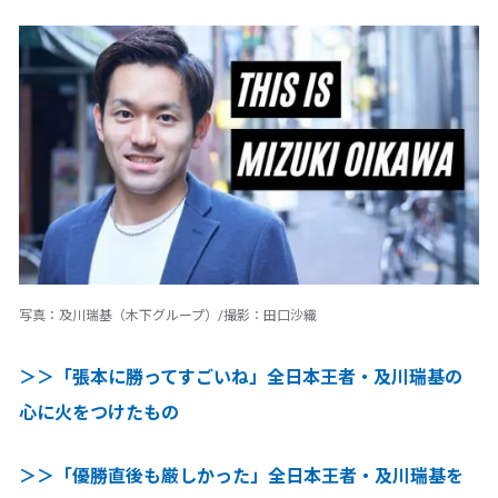
写真：及川瑞基（木下グループ）/撮影：田口沙織
＞＞「張本に勝ってすごいね」全日本王者・及川瑞基の
心に火をつけたもの
＞＞「優勝直後も厳しかった」全日本王者・及川瑞基を