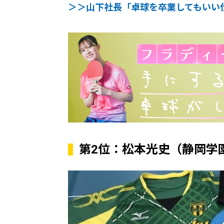
＞＞山下社長「卓球を卒業してもいい
第2位：松本光史（静岡学