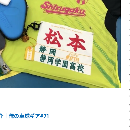
｜俺の卓球ギア#71