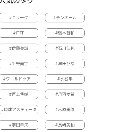
人気のタグ
#Ｔリーグ
#テンオール
#ITTF
#張本智和
#伊藤美誠
#石川佳純
#平野美宇
#早田ひな
#ワールドツアー
#水谷隼
#戸上隼輔
#丹羽孝希
#琉球アスティーダ
#木原美悠
#宇田幸矢
#長﨑美柚