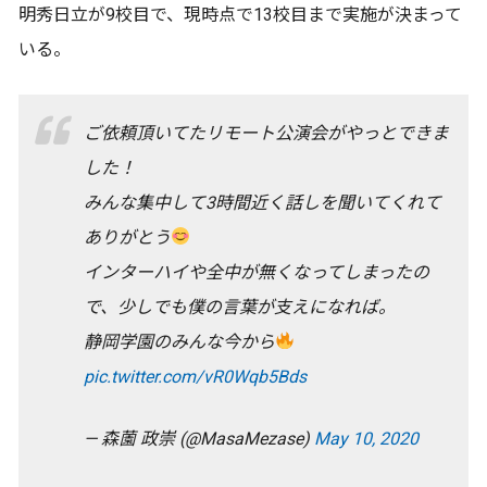
明秀日立が9校目で、現時点で13校目まで実施が決まって
いる。
ご依頼頂いてたリモート公演会がやっとできま
した！
みんな集中して3時間近く話しを聞いてくれて
ありがとう
インターハイや全中が無くなってしまったの
で、少しでも僕の言葉が支えになれば。
静岡学園のみんな今から
pic.twitter.com/vR0Wqb5Bds
— 森薗 政崇 (@MasaMezase)
May 10, 2020