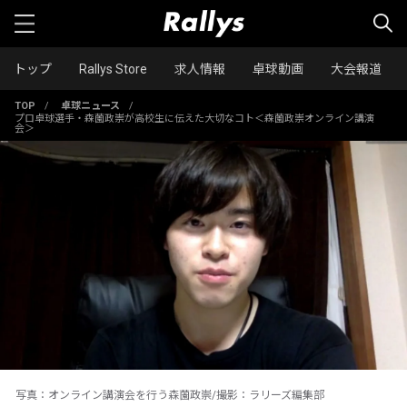
トップ
Rallys Store
求人情報
卓球動画
大会報道
TOP
/
卓球ニュース
/
プロ卓球選手・森薗政崇が高校生に伝えた大切なコト＜森薗政崇オンライン講演
会＞
写真：オンライン講演会を行う森薗政崇/撮影：ラリーズ編集部