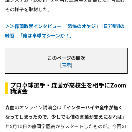
議システム「Zoom」を利用し講演会を開催した。今回は
その様子を取材した。
＞＞森薗政崇インタビュー 「恐怖のオヤジ」1日7時間の
練習…「俺は卓球マシーンか！」
このページの目次
[
表示
]
プロ卓球選手・森薗が高校生を相手にZoom
講演会
森薗のオンライン講演会は「
インターハイや全中が無く
なってしまったので、少しでも僕の言葉が支えになれば
」
と5月10日の静岡学園高からスタートしたものだ。今回の