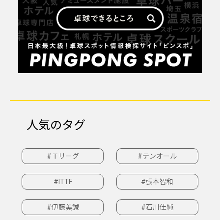
人気のタグ
#Ｔリーグ
#テンオール
#ITTF
#張本智和
#伊藤美誠
#石川佳純