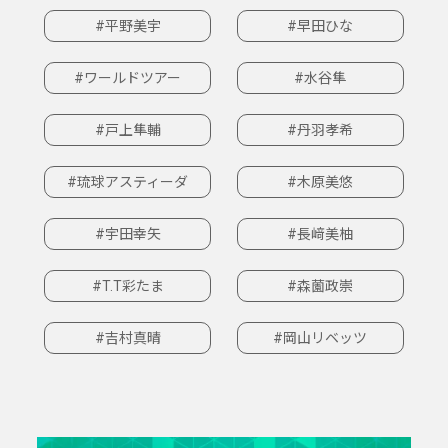
#平野美宇
#早田ひな
#ワールドツアー
#水谷隼
#戸上隼輔
#丹羽孝希
#琉球アスティーダ
#木原美悠
#宇田幸矢
#長﨑美柚
#T.T彩たま
#森薗政崇
#吉村真晴
#岡山リベッツ