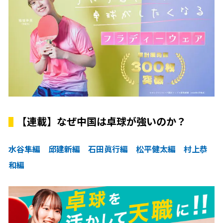
【連載】なぜ中国は卓球が強いのか？
水谷隼編
邱建新編
石田眞行編
松平健太編
村上恭
和編