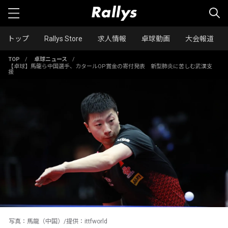
トップ
Rallys Store
求人情報
卓球動画
大会報道
TOP
/
卓球ニュース
/
【卓球】馬龍ら中国選手、カタールOP賞金の寄付発表 新型肺炎に苦しむ武漢支
援
写真：馬龍（中国）/提供：ittfworld