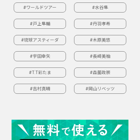
#ワールドツアー
#水谷隼
#戸上隼輔
#丹羽孝希
#琉球アスティーダ
#木原美悠
#宇田幸矢
#長﨑美柚
#T.T彩たま
#森薗政崇
#吉村真晴
#岡山リベッツ