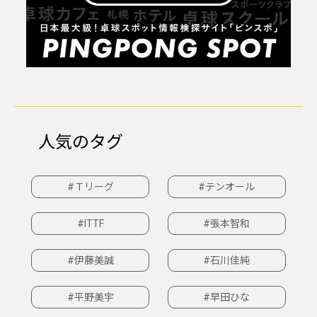
人気のタグ
#Ｔリーグ
#テンオール
#ITTF
#張本智和
#伊藤美誠
#石川佳純
#平野美宇
#早田ひな