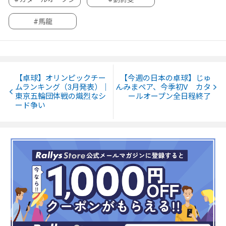
#馬龍
【卓球】オリンピックチー
【今週の日本の卓球】じゅ
ムランキング（3月発表）｜
んみまペア、今季初V カタ
東京五輪団体戦の熾烈なシ
ールオープン全日程終了
ード争い