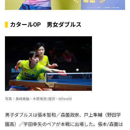
カタールOP 男女ダブルス
写真：長﨑美柚・木原美悠/提供：ittfworld
男子ダブルスは張本智和／森薗政崇、戸上隼輔（野田学
園高）／宇田幸矢のペアが本戦に出場した。張本/森薗は