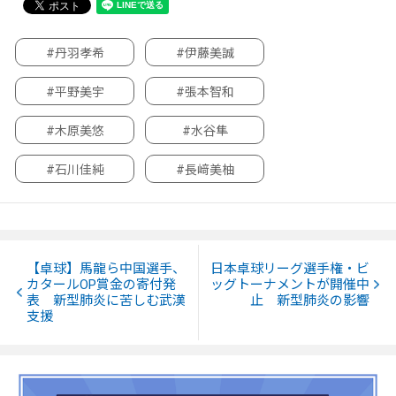
#丹羽孝希
#伊藤美誠
#平野美宇
#張本智和
#木原美悠
#水谷隼
#石川佳純
#長﨑美柚
【卓球】馬龍ら中国選手、
日本卓球リーグ選手権・ビ
カタールOP賞金の寄付発
ッグトーナメントが開催中
表 新型肺炎に苦しむ武漢
止 新型肺炎の影響
支援