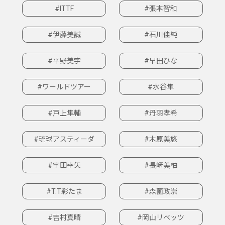
#ITTF
#張本智和
#伊藤美誠
#石川佳純
#平野美宇
#早田ひな
#ワールドツアー
#水谷隼
#戸上隼輔
#丹羽孝希
#琉球アスティーダ
#木原美悠
#宇田幸矢
#長﨑美柚
#T.T彩たま
#森薗政崇
#吉村真晴
#岡山リベッツ