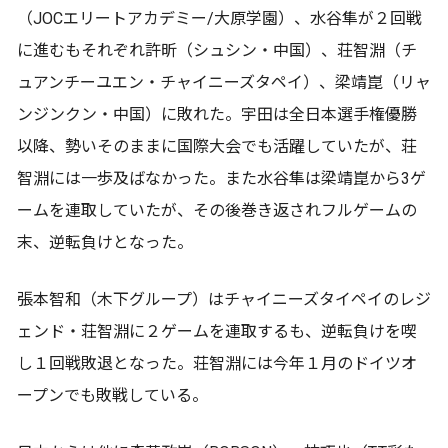
（JOCエリートアカデミー/大原学園）、水谷隼が２回戦
に進むもそれぞれ許昕（シュシン・中国）、荘智淵（チ
ュアンチーユエン・チャイニーズタペイ）、梁靖崑（リャ
ンジンクン・中国）に敗れた。宇田は全日本選手権優勝
以降、勢いそのままに国際大会でも活躍していたが、荘
智淵には一歩及ばなかった。また水谷隼は梁靖崑から3ゲ
ームを連取していたが、その後巻き返されフルゲームの
末、逆転負けとなった。
張本智和（木下グループ）はチャイニーズタイペイのレジ
ェンド・荘智淵に２ゲームを連取するも、逆転負けを喫
し１回戦敗退となった。荘智淵には今年１月のドイツオ
ープンでも敗戦している。