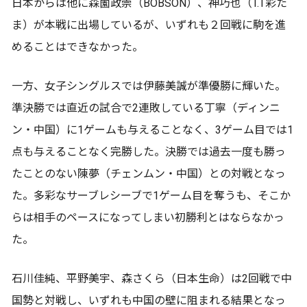
日本からは他に森薗政崇（BOBSON）、神巧也（T.T彩た
ま）が本戦に出場しているが、いずれも２回戦に駒を進
めることはできなかった。
一方、女子シングルスでは伊藤美誠が準優勝に輝いた。
準決勝では直近の試合で2連敗している丁寧（ディンニ
ン・中国）に1ゲームも与えることなく、3ゲーム目では1
点も与えることなく完勝した。決勝では過去一度も勝っ
たことのない陳夢（チェンムン・中国）との対戦となっ
た。多彩なサーブレシーブで1ゲーム目を奪うも、そこか
らは相手のペースになってしまい初勝利とはならなかっ
た。
石川佳純、平野美宇、森さくら（日本生命）は2回戦で中
国勢と対戦し、いずれも中国の壁に阻まれる結果となっ