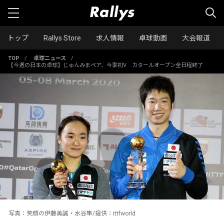
トップ
Rallys Store
求人情報
卓球動画
大会報道
TOP
/
卓球ニュース
/
【今週の日本の卓球】じゅんみまペア、今季初V カタールオープン全日程終了
写真：笑顔の伊藤美誠・水谷隼/提供：ittfworld