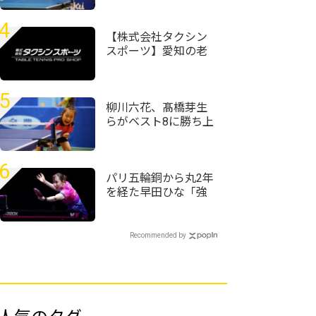
手権2026全種目ラン
キング一覧
4
【株式会社タクシン
スポーツ】愛知の老
舗卓球専門店で働け
る貴重な機会です。
「卓球コーチ職」
5
「店頭販売職」募集
柳川六花、髙橋芽生
開始！
らがベスト8に勝ち上
がる＜卓球・全農杯
全日本ホカバ2026/バ
ンビ女子1～3回戦＞
6
パリ五輪銅から丸2年
を経た早田ひな「強
かったときの感覚が
戻ってきている」＜
卓球・WTTチャンピ
Recommended by
オンズ横浜2026＞