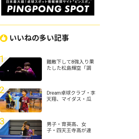
いいねの多い記事
1
難敵下して8強入り果
たした松島輝空「調
子が良くない中で勝
てたことは成長した
部分」＜卓球・WTT
2
チャンピオンズ横浜
Dream卓球クラブ・李
2026＞
天翔、マイダス・瓜
生喜春に勝利で8強入
り＜卓球・全農杯全
日本ホカバ2026/カブ
3
男子1～3回戦＞
男子・育英高、女
子・四天王寺高が連
覇 近畿高校卓球選