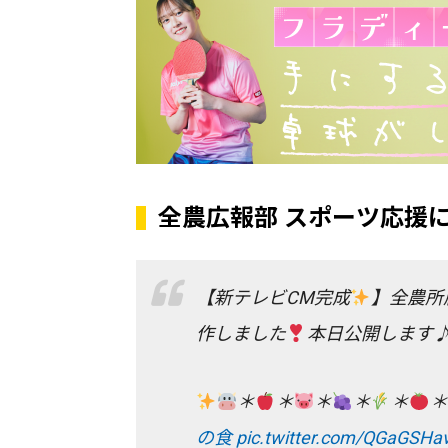
全農広報部 スポーツ応援
【新テレビCM完成
】全農所
作しました
本日公開します
＊
＊
＊
＊
＊
＊
の食
pic.twitter.com/QGaGSHa