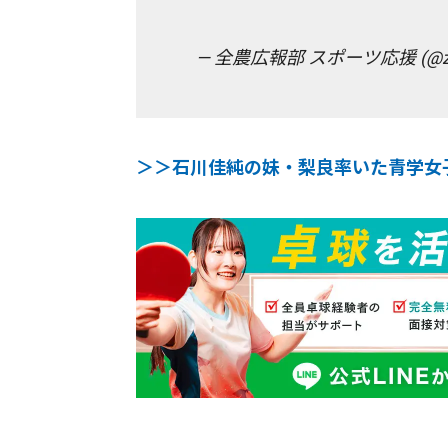
— 全農広報部 スポーツ応援 (@zen
＞＞石川佳純の妹・梨良率いた青学女