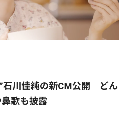
る”石川佳純の新CM公開 どん
や鼻歌も披露