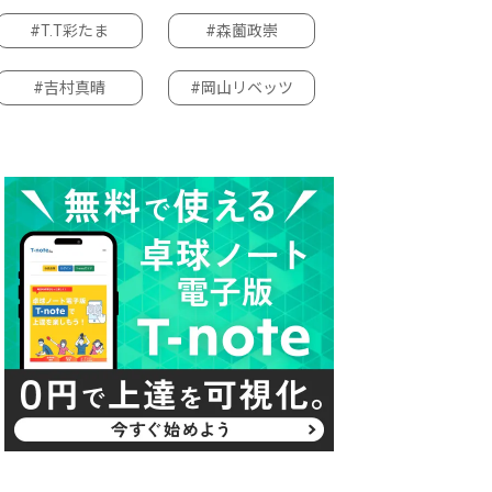
#T.T彩たま
#森薗政崇
#吉村真晴
#岡山リベッツ