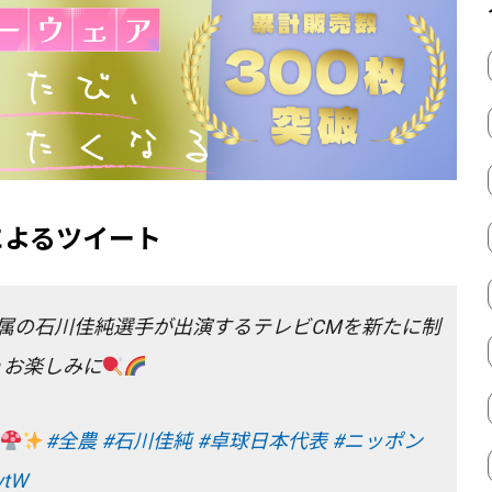
によるツイート
属の石川佳純選手が出演するテレビCMを新たに制
♪お楽しみに
#全農
#石川佳純
#卓球日本代表
#ニッポン
vtW