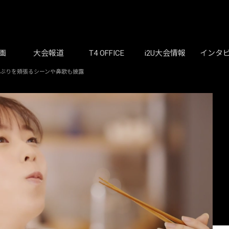
画
大会報道
T4 OFFICE
i2U大会情報
インタ
どんぶりを頬張るシーンや鼻歌も披露