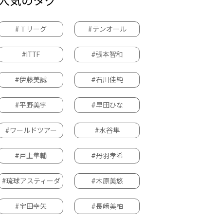
人気のタグ
#Ｔリーグ
#テンオール
#ITTF
#張本智和
#伊藤美誠
#石川佳純
#平野美宇
#早田ひな
#ワールドツアー
#水谷隼
#戸上隼輔
#丹羽孝希
#琉球アスティーダ
#木原美悠
#宇田幸矢
#長﨑美柚