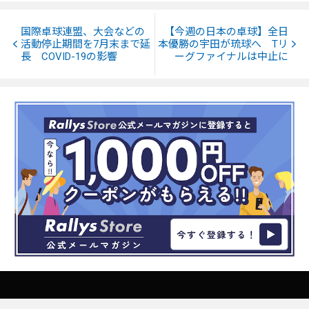
国際卓球連盟、大会などの
【今週の日本の卓球】全日
活動停止期間を7月末まで延
本優勝の宇田が琉球へ Tリ
長 COVID-19の影響
ーグファイナルは中止に