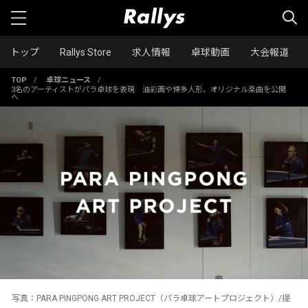
トップ
Rallys Store
求人情報
卓球動画
大会報道
TOP
/
卓球ニュース
/
3名のアーティストがパラ卓球を表現 油彩画や博多人形、オリジナル楽曲を公開
へ
写真：PARA PINGPONG ART PROJECT（パラ卓球アートプロジェクト）/提