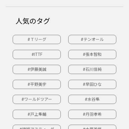
人気のタグ
#Ｔリーグ
#テンオール
#ITTF
#張本智和
#伊藤美誠
#石川佳純
#平野美宇
#早田ひな
#ワールドツアー
#水谷隼
#戸上隼輔
#丹羽孝希