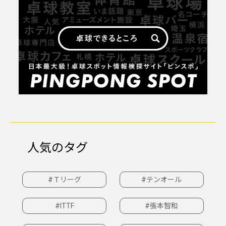
人気のタグ
#Ｔリーグ
#テンオール
#ITTF
#張本智和