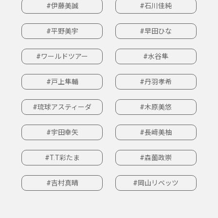
#伊藤美誠
#石川佳純
#平野美宇
#早田ひな
#ワールドツアー
#水谷隼
#戸上隼輔
#丹羽孝希
#琉球アスティーダ
#木原美悠
#宇田幸矢
#長﨑美柚
#T.T彩たま
#森薗政崇
#吉村真晴
#岡山リベッツ