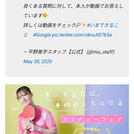
良くある質問に対して、本人が動画でお答えし
ています
詳しくは動画をチェック
#いまできるこ
と
#Google
pic.twitter.com/oknuXE7b5a
— 平野美宇スタッフ【公式】 (@miu_staff)
May 30, 2020