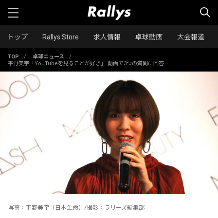
トップ
Rallys Store
求人情報
卓球動画
大会報道
TOP
/
卓球ニュース
/
平野美宇「YouTubeを見ることが好き」 動画で3つの質問に回答
写真：平野美宇（日本生命）/撮影：ラリーズ編集部