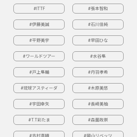
#ITTF
#張本智和
#伊藤美誠
#石川佳純
#平野美宇
#早田ひな
#ワールドツアー
#水谷隼
#戸上隼輔
#丹羽孝希
#琉球アスティーダ
#木原美悠
#宇田幸矢
#長﨑美柚
#T.T彩たま
#森薗政崇
#吉村真晴
#岡山リベッツ