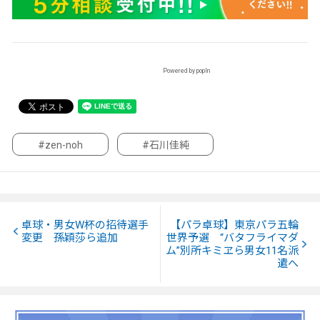
Powered by popIn
#zen-noh
#石川佳純
卓球・男女W杯の招待選手
【パラ卓球】東京パラ五輪
変更 孫穎莎ら追加
世界予選 “バタフライマダ
ム”別所キミヱら男女11名派
遣へ