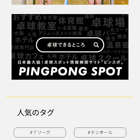
人気のタグ
#Ｔリーグ
#テンオール