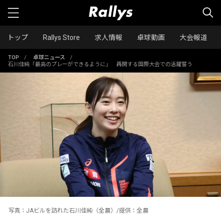
トップ
Rallys Store
求人情報
卓球動画
大会報道
TOP
/
卓球ニュース
/
石川佳純「最高のプレーができるように」 再開する国際大会での活躍誓う
写真：JAビルを訪れた石川佳純（全農）/提供：全農