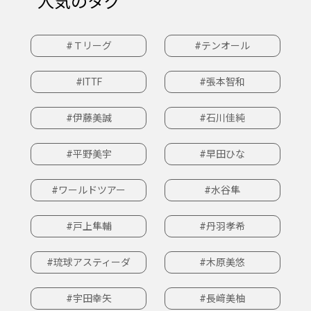
人気のタグ
#Ｔリーグ
#テンオール
#ITTF
#張本智和
#伊藤美誠
#石川佳純
#平野美宇
#早田ひな
#ワールドツアー
#水谷隼
#戸上隼輔
#丹羽孝希
#琉球アスティーダ
#木原美悠
#宇田幸矢
#長﨑美柚