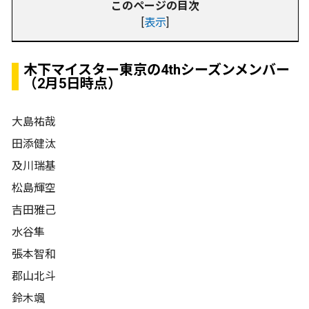
このページの目次
[
表示
]
木下マイスター東京の4thシーズンメンバー
（2月5日時点）
大島祐哉
田添健汰
及川瑞基
松島輝空
吉田雅己
水谷隼
張本智和
郡山北斗
鈴木颯