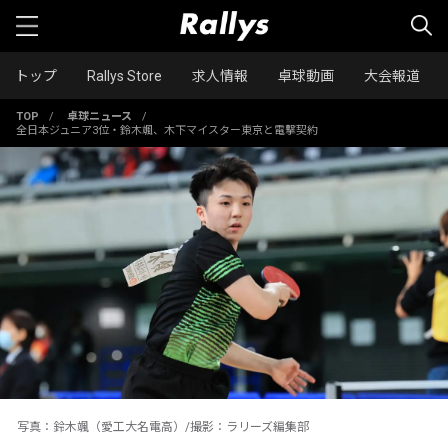
トップ
Rallys Store
求人情報
卓球動画
大会報道
TOP
/
卓球ニュース
/
全日本ジュニア3位・鈴木颯、木下マイスター東京と電撃契約
写真：鈴木颯（愛工大名電高）/撮影：ラリーズ編集部