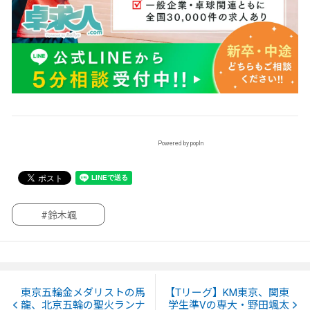
Powered by popIn
#鈴木颯
東京五輪金メダリストの馬
【Tリーグ】KM東京、関東
龍、北京五輪の聖火ランナ
学生準Vの専大・野田颯太