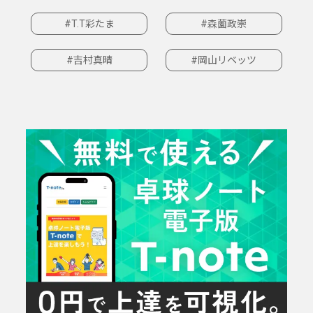
#T.T彩たま
#森薗政崇
#吉村真晴
#岡山リベッツ