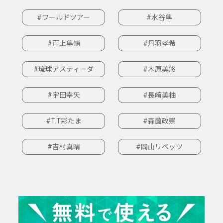
#ワールドツアー
#水谷隼
#戸上隼輔
#丹羽孝希
#琉球アスティーダ
#木原美悠
#宇田幸矢
#長﨑美柚
#T.T彩たま
#森薗政崇
#吉村真晴
#岡山リベッツ