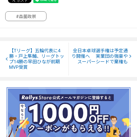
#森薗政崇
【Tリーグ】五輪代表に4
全日本卓球選手権は予定通
勝・戸上隼輔、リーグトッ
り開催へ 実業団の強豪や
プ14勝の早田ひなが前期
スーパーシードで棄権も
MVP受賞