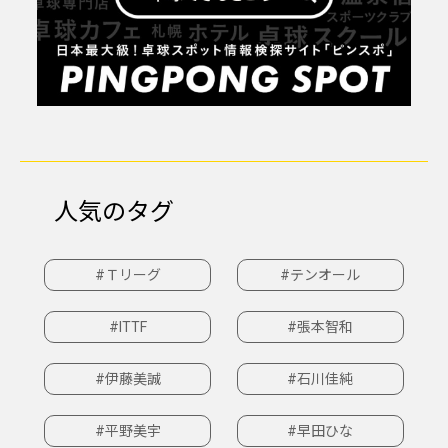
人気のタグ
#Ｔリーグ
#テンオール
#ITTF
#張本智和
#伊藤美誠
#石川佳純
#平野美宇
#早田ひな