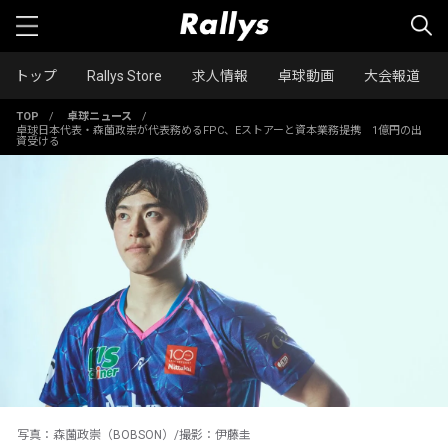
トップ
Rallys Store
求人情報
卓球動画
大会報道
TOP
/
卓球ニュース
/
卓球日本代表・森薗政崇が代表務めるFPC、Eストアーと資本業務提携 1億円の出
資受ける
写真：森薗政崇（BOBSON）/撮影：伊藤圭