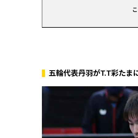
こ
五輪代表丹羽がT.T彩たま