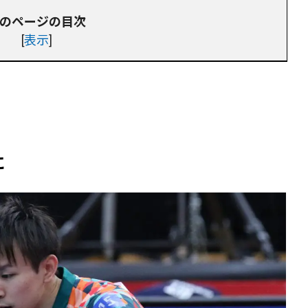
のページの目次
[
表示
]
に