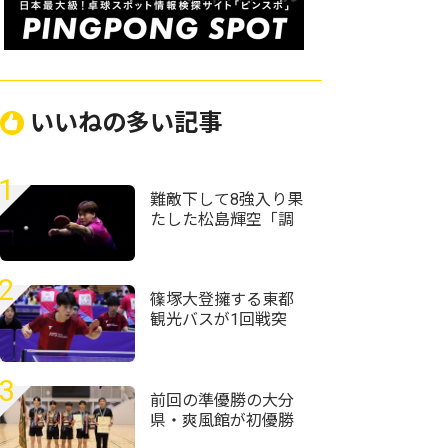
いいねの多い記事
1
難敵下して8強入り果
たした松島輝空「調
子が良くない中で勝
てたことは成長した
部分」＜卓球・WTT
2
チャンピオンズ横浜
篠塚大登擁する東都
2026＞
観光バスが1回戦突
破 トヨタ自動車、
東芝なども接戦制す
＜第76回全日本実業
3
団卓球選手権大会＞
前回の準優勝の大分
県・爽風館が初優勝
＜第59回全国高等学