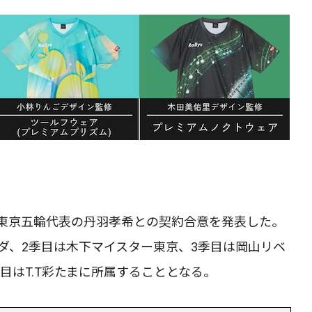
日、東京五輪代表の丹羽孝希との契約合意を発表した。
ダ、2季目は木下マイスター東京、3季目は岡山リベ
目はT.T彩たまに所属することとなる。