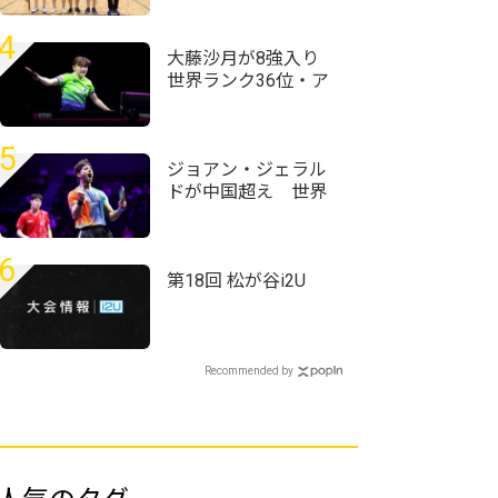
校定時制通信制卓球
大会＞
4
大藤沙月が8強入り
世界ランク36位・ア
メリカのエース下す
＜卓球・WTTチャン
ピオンズ横浜2026＞
5
ジョアン・ジェラル
ドが中国超え 世界
ランク12位・温瑞博
を破る＜卓球・WTT
チャンピオンズ横浜
6
2026＞
第18回 松が谷i2U
Recommended by