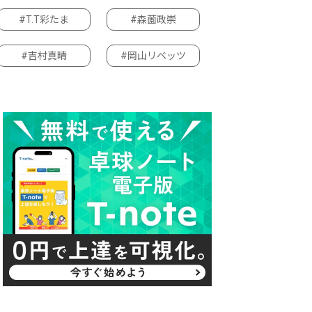
#T.T彩たま
#森薗政崇
#吉村真晴
#岡山リベッツ