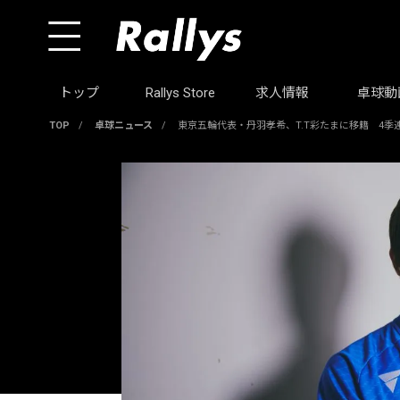
トップ
Rallys Store
求人情報
卓球動
TOP
/
卓球ニュース
/
東京五輪代表・丹羽孝希、T.T彩たまに移籍 4季