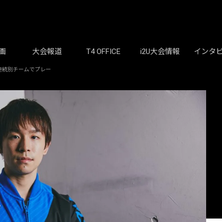
画
大会報道
T4 OFFICE
i2U大会情報
インタ
連続別チームでプレー