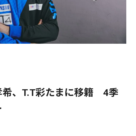
希、T.T彩たまに移籍 4季
ー