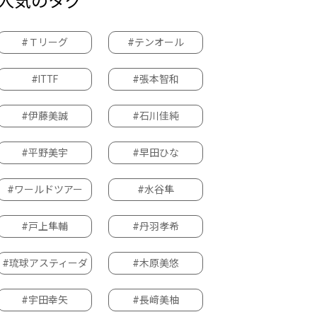
人気のタグ
#Ｔリーグ
#テンオール
#ITTF
#張本智和
#伊藤美誠
#石川佳純
#平野美宇
#早田ひな
#ワールドツアー
#水谷隼
#戸上隼輔
#丹羽孝希
#琉球アスティーダ
#木原美悠
#宇田幸矢
#長﨑美柚