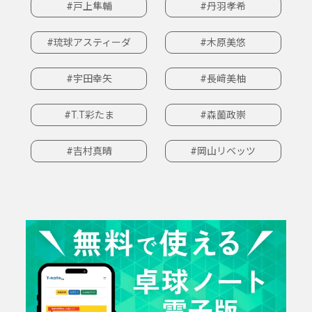
#戸上隼輔
#丹羽孝希
#琉球アスティーダ
#木原美悠
#宇田幸矢
#長﨑美柚
#T.T彩たま
#森薗政崇
#吉村真晴
#岡山リベッツ