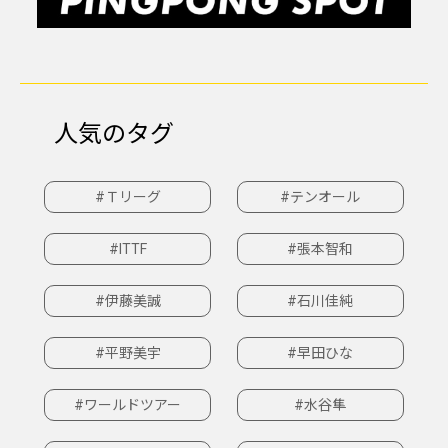
人気のタグ
#Ｔリーグ
#テンオール
#ITTF
#張本智和
#伊藤美誠
#石川佳純
#平野美宇
#早田ひな
#ワールドツアー
#水谷隼