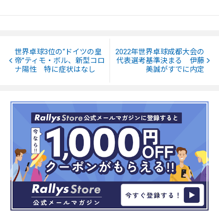
世界卓球3位の“ドイツの皇
2022年世界卓球成都大会の
帝”ティモ・ボル、新型コロ
代表選考基準決まる 伊藤
ナ陽性 特に症状はなし
美誠がすでに内定