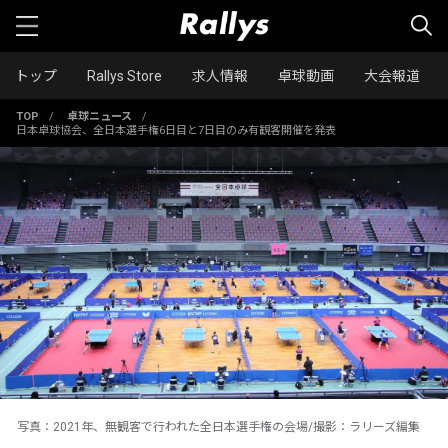
トップ
Rallys Store
求人情報
卓球動画
大会報道
TOP
/
卓球ニュース
/
日本卓球協会、全日本選手権6日目と7日目のみ有観客開催を発表
写真：2021年、無観客で行われた全日本選手権の会場/撮影：ラリーズ編集